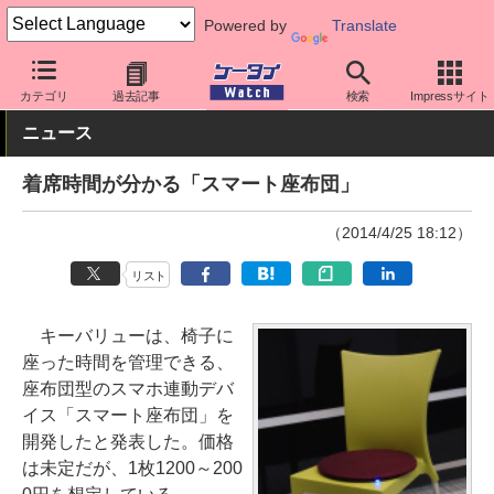
Powered by
Translate
ケータイ Watch
周辺機器/アクセサリー
その他
カテゴリ
過去記事
検索
Impressサイト
ニュース
着席時間が分かる「スマート座布団」
（2014/4/25 18:12）
リスト
キーバリューは、椅子に
座った時間を管理できる、
座布団型のスマホ連動デバ
イス「スマート座布団」を
開発したと発表した。価格
は未定だが、1枚1200～200