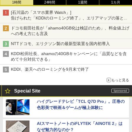
1時間
24時間
1週間
1カ月
[石川温の「スマホ業界 Watch」]
告げられた「KDDIのローミング終了」、エリアマップの落とし
穴と楽天モバイルの課題
ドコモ前田社長が「ahamo40GB化は検証のため」、料金値上げ
への考え方にも言及
NTTドコモ、エリクソン製の最新型装置を国内初導入
KDDI松田社長、ahamoの40GBキャンペーンに「品質などを含
めて十分対抗できる」
KDDI、楽天へのローミングを9月末で終了
もっと見る
Special Site
ハイグレードテレビ「TCL Q7D Pro」。圧巻の
色彩美で映画＆ゲームが極上体験に
AIスマートノートのiFLYTEK「AINOTE 2」は
なぜ魅力的なのか？