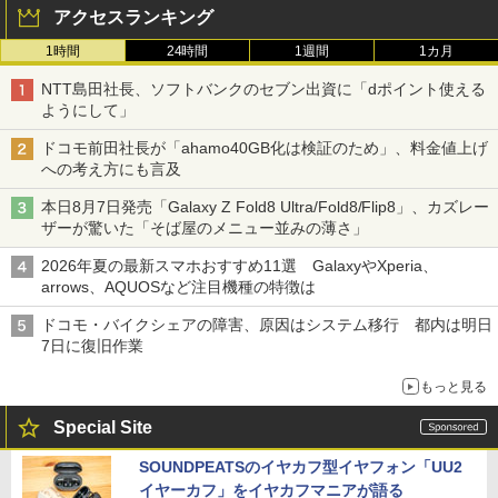
アクセスランキング
1時間
24時間
1週間
1カ月
NTT島田社長、ソフトバンクのセブン出資に「dポイント使える
ようにして」
ドコモ前田社長が「ahamo40GB化は検証のため」、料金値上げ
への考え方にも言及
本日8月7日発売「Galaxy Z Fold8 Ultra/Fold8/Flip8」、カズレー
ザーが驚いた「そば屋のメニュー並みの薄さ」
2026年夏の最新スマホおすすめ11選 GalaxyやXperia、
arrows、AQUOSなど注目機種の特徴は
ドコモ・バイクシェアの障害、原因はシステム移行 都内は明日
7日に復旧作業
もっと見る
Special Site
SOUNDPEATSのイヤカフ型イヤフォン「UU2
イヤーカフ」をイヤカフマニアが語る