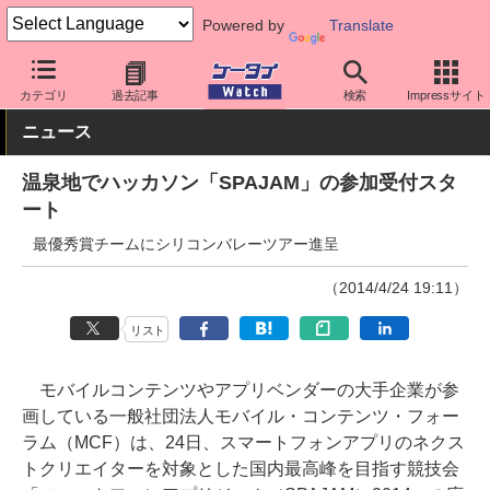
Powered by
Translate
ケータイ Watch
業界動向
その他
カテゴリ
過去記事
検索
Impressサイト
ニュース
温泉地でハッカソン「SPAJAM」の参加受付スタ
ート
最優秀賞チームにシリコンバレーツアー進呈
（2014/4/24 19:11）
リスト
モバイルコンテンツやアプリベンダーの大手企業が参
画している一般社団法人モバイル・コンテンツ・フォー
ラム（MCF）は、24日、スマートフォンアプリのネクス
トクリエイターを対象とした国内最高峰を目指す競技会