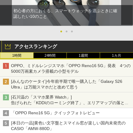
初心者の方におくる、スマートウォッチを選ぶときに確
認したい10のこと
●
●
●
アクセスランキング
1時間
24時間
1週間
1カ月
OPPO、ミドルレンジスマホ「OPPO Reno16 5G」発表 4つの
5000万画素カメラ搭載の小型モデル
[みんなのケータイ]今年前半期で唯一購入した「Galaxy S26
Ultra」は万能スマホだと改めて思う
[石川温の「スマホ業界 Watch」]
告げられた「KDDIのローミング終了」、エリアマップの落とし
穴と楽天モバイルの課題
「OPPO Reno16 5G」クイックフォトレビュー
[本日の一品]黄色い文字盤とスマイル窓が楽しい国内未発売の
CASIO「AMW-880D」