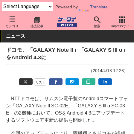
Powered by
Translate
ケータイ Watch
キャリア
ドコモ
Galaxy
カテゴリ
過去記事
検索
Impressサイト
ニュース
ドコモ、「GALAXY Note II」「GALAXY S III α」
をAndroid 4.3に
（2014/4/18 12:26）
リスト
NTTドコモは、サムスン電子製のAndroidスマートフォ
ン「GALAXY Note II SC-02E」「GALAXY S III α SC-03
E」の2機種において、OSをAndroid 4.3にアップデート
するソフトウェア更新の提供を開始した。
今回のアップデートにより、両機種ともドコモが提供