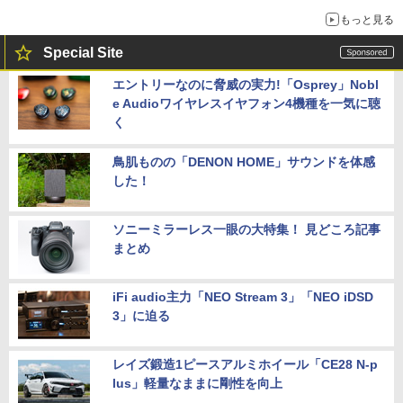
もっと見る
Special Site
エントリーなのに脅威の実力!「Osprey」Nobl
e Audioワイヤレスイヤフォン4機種を一気に聴
く
鳥肌ものの「DENON HOME」サウンドを体感
した！
ソニーミラーレス一眼の大特集！ 見どころ記事
まとめ
iFi audio主力「NEO Stream 3」「NEO iDSD
3」に迫る
レイズ鍛造1ピースアルミホイール「CE28 N-p
lus」軽量なままに剛性を向上