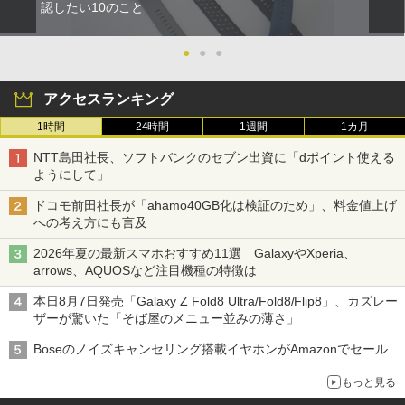
認したい10のこと
●
●
●
アクセスランキング
1時間
24時間
1週間
1カ月
NTT島田社長、ソフトバンクのセブン出資に「dポイント使える
ようにして」
ドコモ前田社長が「ahamo40GB化は検証のため」、料金値上げ
への考え方にも言及
2026年夏の最新スマホおすすめ11選 GalaxyやXperia、
arrows、AQUOSなど注目機種の特徴は
本日8月7日発売「Galaxy Z Fold8 Ultra/Fold8/Flip8」、カズレー
ザーが驚いた「そば屋のメニュー並みの薄さ」
Boseのノイズキャンセリング搭載イヤホンがAmazonでセール
もっと見る