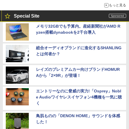
もっと見る
Special Site
メモリ32GBでも予算内。産経新聞社がAMD R
yzen搭載dynabookを2千台導入
総合オーディオブランドに進化するSHANLING
とは何者か？
レイズのプレミアムカー向けブランドHOMUR
Aから「2×9R」が登場！
エントリーなのに脅威の実力!「Osprey」Nobl
e Audioワイヤレスイヤフォン4機種を一気に聴
く
鳥肌ものの「DENON HOME」サウンドを体感
した！