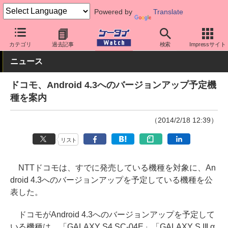
Powered by
Translate
ケータイ Watch
キャリア
ドコモ
ソフト更新
カテゴリ
過去記事
検索
Impressサイト
ニュース
ドコモ、Android 4.3へのバージョンアップ予定機
種を案内
（2014/2/18 12:39）
リスト
NTTドコモは、すでに発売している機種を対象に、An
droid 4.3へのバージョンアップを予定している機種を公
表した。
ドコモがAndroid 4.3へのバージョンアップを予定して
いる機種は、「GALAXY S4 SC-04E」「GALAXY S III α