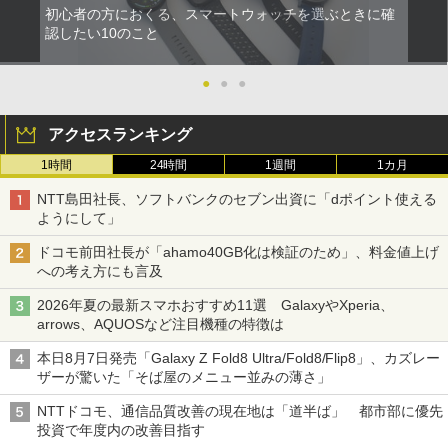
初心者の方におくる、スマートウォッチを選ぶときに確
認したい10のこと
●
●
●
アクセスランキング
1時間
24時間
1週間
1カ月
NTT島田社長、ソフトバンクのセブン出資に「dポイント使える
ようにして」
ドコモ前田社長が「ahamo40GB化は検証のため」、料金値上げ
への考え方にも言及
2026年夏の最新スマホおすすめ11選 GalaxyやXperia、
arrows、AQUOSなど注目機種の特徴は
本日8月7日発売「Galaxy Z Fold8 Ultra/Fold8/Flip8」、カズレー
ザーが驚いた「そば屋のメニュー並みの薄さ」
NTTドコモ、通信品質改善の現在地は「道半ば」 都市部に優先
投資で年度内の改善目指す