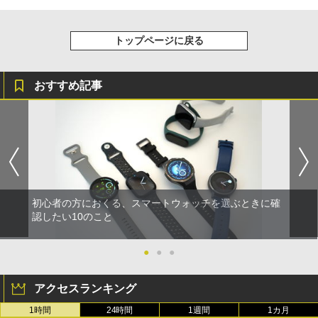
トップページに戻る
おすすめ記事
初心者の方におくる、スマートウォッチを選ぶときに確
認したい10のこと
●
●
●
アクセスランキング
1時間
24時間
1週間
1カ月