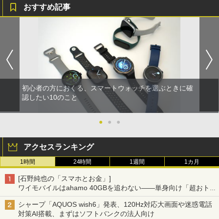
おすすめ記事
初心者の方におくる、スマートウォッチを選ぶときに確
認したい10のこと
●
●
●
アクセスランキング
1時間
24時間
1週間
1カ月
[石野純也の「スマホとお金」]
ワイモバイルはahamo 40GBを追わない――単身向け「超おトク
割」の安さと1年限定の注意点
シャープ「AQUOS wish6」発表、120Hz対応大画面や迷惑電話
対策AI搭載、まずはソフトバンクの法人向け