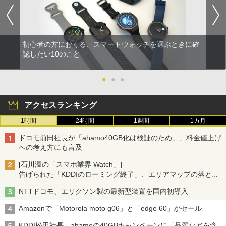
初心者の方におくる、スマートウォッチを選ぶときに確
認したい10のこと
●
●
●
アクセスランキング
1時間
24時間
1週間
1カ月
ドコモ前田社長が「ahamo40GB化は検証のため」、料金値上げ
への考え方にも言及
[石川温の「スマホ業界 Watch」]
告げられた「KDDIのローミング終了」、エリアマップの落とし
穴と楽天モバイルの課題
NTTドコモ、エリクソン製の最新型装置を国内初導入
Amazonで「Motorola moto g06」と「edge 60」がセール
KDDI松田社長、ahamoの40GBキャンペーンに「品質などを含