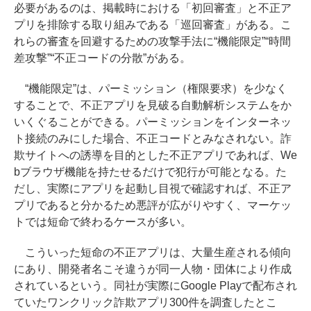
必要があるのは、掲載時における「初回審査」と不正ア
プリを排除する取り組みである「巡回審査」がある。こ
れらの審査を回避するための攻撃手法に“機能限定”“時間
差攻撃”“不正コードの分散”がある。
“機能限定”は、パーミッション（権限要求）を少なく
することで、不正アプリを見破る自動解析システムをか
いくぐることができる。パーミッションをインターネッ
ト接続のみにした場合、不正コードとみなされない。詐
欺サイトへの誘導を目的とした不正アプリであれば、We
bブラウザ機能を持たせるだけで犯行が可能となる。た
だし、実際にアプリを起動し目視で確認すれば、不正ア
プリであると分かるため悪評が広がりやすく、マーケッ
トでは短命で終わるケースが多い。
こういった短命の不正アプリは、大量生産される傾向
にあり、開発者名こそ違うが同一人物・団体により作成
されているという。同社が実際にGoogle Playで配布され
ていたワンクリック詐欺アプリ300件を調査したとこ