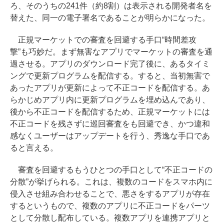
ろ、そのうちの241件（約8割）は表示される開発者名を
替えた、同一の電子署名であることが明らかになった。
正規マーケットでの審査を回避する手口“時間差攻
撃”も巧妙だ。まず無害なアプリでマーケットの審査を通
過させる。アプリのダウンロード完了後に、あるタイミ
ングで更新プログラムを配信する。すると、当初無害で
あったアプリが更新によって不正コードを配信する。あ
らかじめアプリ内に更新プログラムを埋め込んであり、
後から不正コードを配信するため、正規マーケットには
不正コードを残さずに巡回審査をも回避でき、かつ違和
感なくユーザーはアップデートを行う、秀逸な手口であ
ると言える。
審査を回避するもうひとつの手口として“不正コードの
分散”が挙げられる。これは、複数のコードをスマホ内に
侵入させ組み合わせることで、悪さをするアプリが存在
するというもので、複数のアプリに不正コードをパーツ
として分散し配布している。複数アプリを連携アプリと