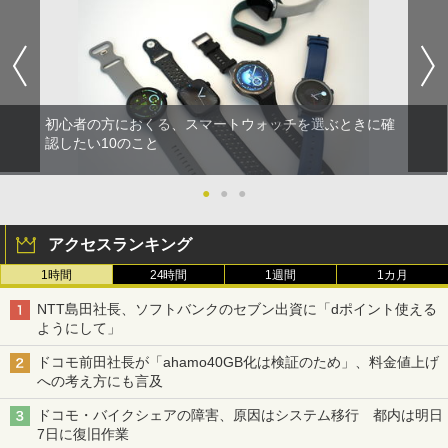
初心者の方におくる、スマートウォッチを選ぶときに確
認したい10のこと
●
●
●
アクセスランキング
1時間
24時間
1週間
1カ月
NTT島田社長、ソフトバンクのセブン出資に「dポイント使える
ようにして」
ドコモ前田社長が「ahamo40GB化は検証のため」、料金値上げ
への考え方にも言及
ドコモ・バイクシェアの障害、原因はシステム移行 都内は明日
7日に復旧作業