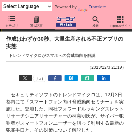
Powered by
Translate
ニュース
カテゴリ
過去記事
検索
Impressサイト
作成はわずか30秒、大量生産される不正アプリの
実態
トレンドマイクロがスマホへの脅威動向を解説
（2013/12/3 21:19）
リスト
セキュリティソフトのトレンドマイクロは、12月3日
都内にて「スマートフォン向け脅威動向セミナー」を実
施した。登壇した、同社フォワードルッキングスレット
リサーチシニアリサーチャーの林憲明氏が、サイバー犯
罪者がスマートフォンユーザーを狙って利用する最新の
犯罪手口と、その対策について解説した。