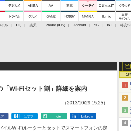
バイル
UQ
楽天
iPhone (iOS)
Android
5G
IoT
格安SI
アクセサリー
業界動向
法人向け
最新技術/その他
1
「Wi-Fiセット割」詳細を案内
（2013/10/29 15:25）
ェア
はてブ
note
LinkedIn
ルWi-Fiルーターとセットでスマートフォンの定