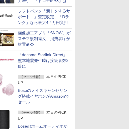
力牽引 「ドコモMAX」は
400万契約突破
ソフトバンク「新トクするサ
ポート＋」査定改定、「Dラ
ンク」なら最大4.4万円負担
画像加工アプリ「SNOW」が
ステマ規制違反、消費者庁が
措置命令
「docomo Starlink Direct」
熊本地震発生時は接続者数3
倍に
本日のPICK
【セール情報】
UP
Boseのノイズキャンセリン
グ搭載イヤホンがAmazonで
セール
本日のPICK
【セール情報】
UP
Boseのホームオーディオが