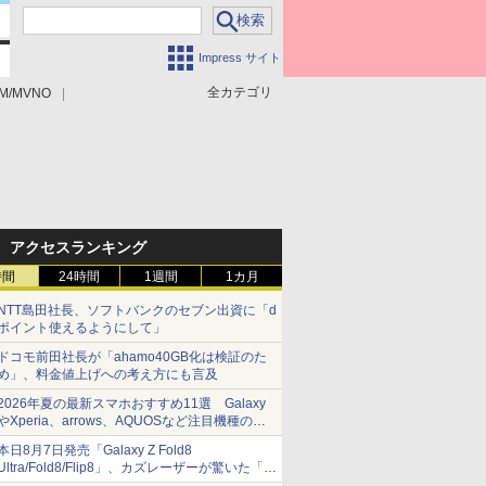
Impress サイト
全カテゴリ
M/MVNO
アクセスランキング
時間
24時間
1週間
1カ月
NTT島田社長、ソフトバンクのセブン出資に「d
ポイント使えるようにして」
ドコモ前田社長が「ahamo40GB化は検証のた
め」、料金値上げへの考え方にも言及
2026年夏の最新スマホおすすめ11選 Galaxy
やXperia、arrows、AQUOSなど注目機種の特
徴は
本日8月7日発売「Galaxy Z Fold8
Ultra/Fold8/Flip8」、カズレーザーが驚いた「そ
ば屋のメニュー並みの薄さ」