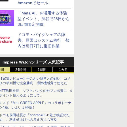
Amazonでセール
「Meta AI」を活用する体験
型イベント、渋谷で28日から
3日間限定開催
ドコモ・バイクシェアの障
害、原因はシステム移行 都
内は明日7日に復旧作業
Impress Watchシリーズ 人気記事
時間
24時間
1週間
1カ月
【家電レビュー】手ごわい雑草との戦い、コメ
リの草刈機で完全勝利 掃除機感覚で使えた
NTT島田社長、ソフトバンクのセブン出資に「d
ポイント使えるようにして」
ミスド「Mrs. GREEN APPLE」のコラボドーナ
ツ4種、いよいよ発売！
ドコモ前田社長が「ahamo40GB化は検証のた
め」、料金値上げへの考え方にも言及