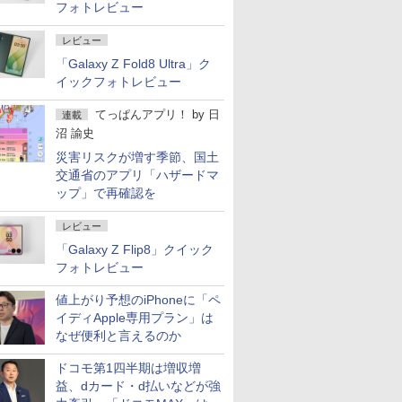
フォトレビュー
レビュー
「Galaxy Z Fold8 Ultra」ク
イックフォトレビュー
てっぱんアプリ！
by
日
連載
沼 諭史
災害リスクが増す季節、国土
交通省のアプリ「ハザードマ
ップ」で再確認を
レビュー
「Galaxy Z Flip8」クイック
フォトレビュー
値上がり予想のiPhoneに「ペ
イディApple専用プラン」は
なぜ便利と言えるのか
ドコモ第1四半期は増収増
益、dカード・d払いなどが強