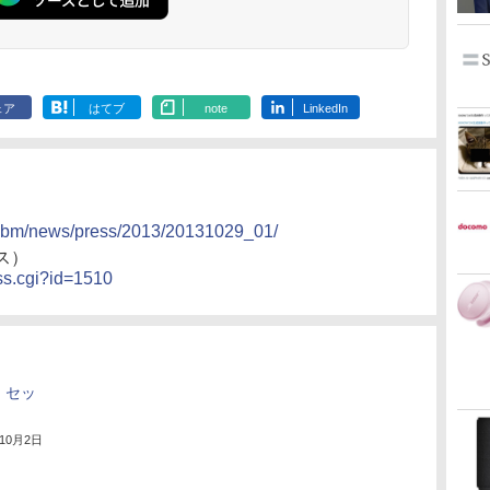
ェア
はてブ
note
LinkedIn
）
p/sbm/news/press/2013/20131029_01/
ス）
ess.cgi?id=1510
、セッ
年10月2日