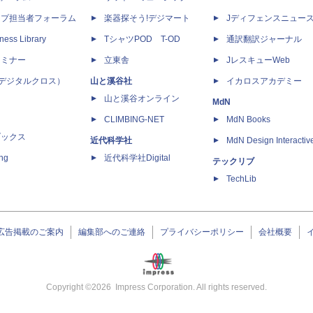
ップ担当者フォーラム
楽器探そう!デジマート
Jディフェンスニュー
ness Library
TシャツPOD T-OD
通訳翻訳ジャーナル
セミナー
立東舎
JレスキューWeb
 X（デジタルクロス）
山と溪谷社
イカロスアカデミー
山と溪谷オンライン
MdN
CLIMBING-NET
MdN Books
ブックス
近代科学社
MdN Design Interactiv
ing
近代科学社Digital
テックリブ
TechLib
広告掲載のご案内
編集部へのご連絡
プライバシーポリシー
会社概要
Copyright ©
2026
Impress Corporation. All rights reserved.