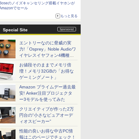
Boseのノイズキャンセリング搭載イヤホンが
Amazonでセール
もっと見る
Special Site
エントリーなのに脅威の実
力!「Osprey」Noble Audioワ
イヤレスイヤフォン4機種を
一気に聴く
お値段そのままでメモリ倍
増！メモリ32GBの「お得な
ゲーミングノート」
Amazon プライムデー過去最
安! Anker注目プロジェクタ
ー3モデルを使ってみた
クリエイティブが作った2万
円台の“小さなピュアオーデ
ィオスピーカー”
性能の良いお得な中古PC情
報はこのページでチェック！