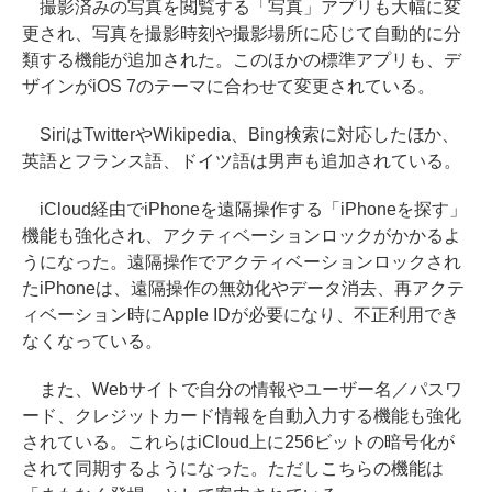
撮影済みの写真を閲覧する「写真」アプリも大幅に変
更され、写真を撮影時刻や撮影場所に応じて自動的に分
類する機能が追加された。このほかの標準アプリも、デ
ザインがiOS 7のテーマに合わせて変更されている。
SiriはTwitterやWikipedia、Bing検索に対応したほか、
英語とフランス語、ドイツ語は男声も追加されている。
iCloud経由でiPhoneを遠隔操作する「iPhoneを探す」
機能も強化され、アクティベーションロックがかかるよ
うになった。遠隔操作でアクティベーションロックされ
たiPhoneは、遠隔操作の無効化やデータ消去、再アクテ
ィベーション時にApple IDが必要になり、不正利用でき
なくなっている。
また、Webサイトで自分の情報やユーザー名／パスワ
ード、クレジットカード情報を自動入力する機能も強化
されている。これらはiCloud上に256ビットの暗号化が
されて同期するようになった。ただしこちらの機能は