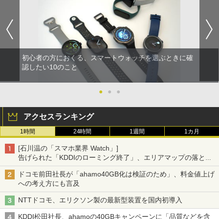
初心者の方におくる、スマートウォッチを選ぶときに確
認したい10のこと
●
●
●
アクセスランキング
1時間
24時間
1週間
1カ月
[石川温の「スマホ業界 Watch」]
告げられた「KDDIのローミング終了」、エリアマップの落とし
穴と楽天モバイルの課題
ドコモ前田社長が「ahamo40GB化は検証のため」、料金値上げ
への考え方にも言及
NTTドコモ、エリクソン製の最新型装置を国内初導入
KDDI松田社長、ahamoの40GBキャンペーンに「品質などを含