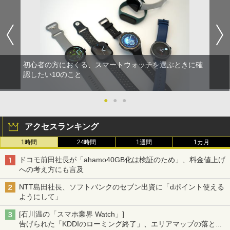
初心者の方におくる、スマートウォッチを選ぶときに確
認したい10のこと
●
●
●
アクセスランキング
1時間
24時間
1週間
1カ月
ドコモ前田社長が「ahamo40GB化は検証のため」、料金値上げ
への考え方にも言及
NTT島田社長、ソフトバンクのセブン出資に「dポイント使える
ようにして」
[石川温の「スマホ業界 Watch」]
告げられた「KDDIのローミング終了」、エリアマップの落とし