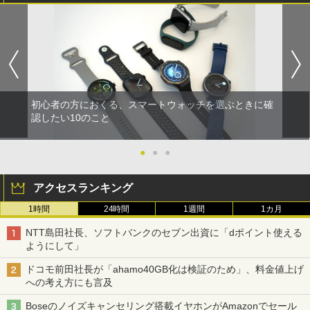
初心者の方におくる、スマートウォッチを選ぶときに確
認したい10のこと
●
●
●
アクセスランキング
1時間
24時間
1週間
1カ月
NTT島田社長、ソフトバンクのセブン出資に「dポイント使える
ようにして」
ドコモ前田社長が「ahamo40GB化は検証のため」、料金値上げ
への考え方にも言及
Boseのノイズキャンセリング搭載イヤホンがAmazonでセール