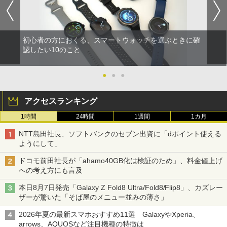
初心者の方におくる、スマートウォッチを選ぶときに確
認したい10のこと
●
●
●
アクセスランキング
1時間
24時間
1週間
1カ月
NTT島田社長、ソフトバンクのセブン出資に「dポイント使える
ようにして」
ドコモ前田社長が「ahamo40GB化は検証のため」、料金値上げ
への考え方にも言及
本日8月7日発売「Galaxy Z Fold8 Ultra/Fold8/Flip8」、カズレー
ザーが驚いた「そば屋のメニュー並みの薄さ」
2026年夏の最新スマホおすすめ11選 GalaxyやXperia、
arrows、AQUOSなど注目機種の特徴は