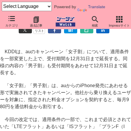
Powered by
Translate
auの「女子割」「男子割」、期間を延長
カテゴリ
過去記事
検索
Impressサイト
リスト
KDDIは、auのキャンペーン「女子割」について、適用条件
を一部変更した上で、受付期間を12月31日まで延長する。同
様の内容の「男子割」も受付期間をあわせて12月31日まで延
長する。
「女子割」「男子割」は、auからのiPhone発売にあわせる
形で実施されてきたキャンペーン。他社から乗り換えるユーザ
ーを対象に、指定された料金オプションを契約すると、毎月9
80円を通信料金から割引する。
今回の改定では、適用条件の一部で、これまで必須とされて
いた「LTEフラット」あるいは「ISフラット」「プランF（I