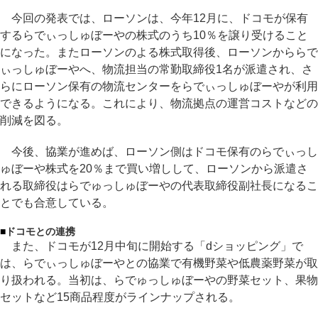
今回の発表では、ローソンは、今年12月に、ドコモが保有
するらでぃっしゅぼーやの株式のうち10％を譲り受けること
になった。またローソンのよる株式取得後、ローソンかららで
ぃっしゅぼーやへ、物流担当の常勤取締役1名が派遣され、さ
らにローソン保有の物流センターをらでぃっしゅぼーやが利用
できるようになる。これにより、物流拠点の運営コストなどの
削減を図る。
今後、協業が進めば、ローソン側はドコモ保有のらでぃっし
ゅぼーや株式を20％まで買い増しして、ローソンから派遣さ
れる取締役はらでゅっしゅぼーやの代表取締役副社長になるこ
とでも合意している。
■
ドコモとの連携
また、ドコモが12月中旬に開始する「dショッピング」で
は、らでぃっしゅぼーやとの協業で有機野菜や低農薬野菜が取
り扱われる。当初は、らでゅっしゅぼーやの野菜セット、果物
セットなど15商品程度がラインナップされる。