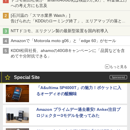
ドコモ前田社長が「ahamo40GB化は検証のため」、料金値上げ
への考え方にも言及
[石川温の「スマホ業界 Watch」]
告げられた「KDDIのローミング終了」、エリアマップの落とし
穴と楽天モバイルの課題
NTTドコモ、エリクソン製の最新型装置を国内初導入
Amazonで「Motorola moto g06」と「edge 60」がセール
KDDI松田社長、ahamoの40GBキャンペーンに「品質などを含
めて十分対抗できる」
もっと見る
Special Site
「A&ultima SP4000T」の魅力！ポケットに入
るオーディオの醍醐味
Amazon プライムデー過去最安! Anker注目プ
ロジェクター3モデルを使ってみた