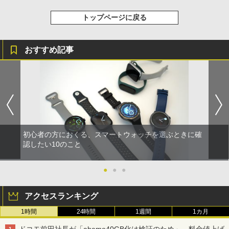
トップページに戻る
おすすめ記事
初心者の方におくる、スマートウォッチを選ぶときに確
認したい10のこと
●
●
●
アクセスランキング
1時間
24時間
1週間
1カ月