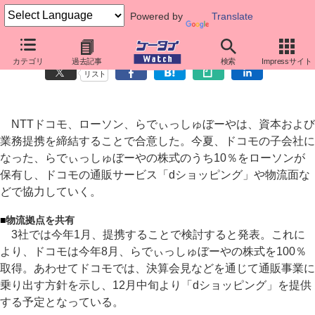
Powered by
Translate
ドコモとローソン、らでぃっしゅぼーやが提携
カテゴリ
過去記事
検索
Impressサイト
リスト
NTTドコモ、ローソン、らでぃっしゅぼーやは、資本および
業務提携を締結することで合意した。今夏、ドコモの子会社に
なった、らでぃっしゅぼーやの株式のうち10％をローソンが
保有し、ドコモの通販サービス「dショッピング」や物流面な
どで協力していく。
■
物流拠点を共有
3社では今年1月、提携することで検討すると発表。これに
より、ドコモは今年8月、らでぃっしゅぼーやの株式を100％
取得。あわせてドコモでは、決算会見などを通じて通販事業に
乗り出す方針を示し、12月中旬より「dショッピング」を提供
する予定となっている。