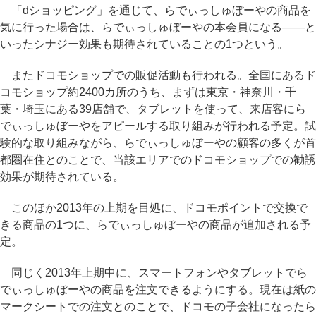
「dショッピング」を通じて、らでぃっしゅぼーやの商品を
気に行った場合は、らでぃっしゅぼーやの本会員になる――と
いったシナジー効果も期待されていることの1つという。
またドコモショップでの販促活動も行われる。全国にあるド
コモショップ約2400カ所のうち、まずは東京・神奈川・千
葉・埼玉にある39店舗で、タブレットを使って、来店客にら
でぃっしゅぼーやをアピールする取り組みが行われる予定。試
験的な取り組みながら、らでぃっしゅぼーやの顧客の多くが首
都圏在住とのことで、当該エリアでのドコモショップでの勧誘
効果が期待されている。
このほか2013年の上期を目処に、ドコモポイントで交換で
きる商品の1つに、らでぃっしゅぼーやの商品が追加される予
定。
同じく2013年上期中に、スマートフォンやタブレットでら
でぃっしゅぼーやの商品を注文できるようにする。現在は紙の
マークシートでの注文とのことで、ドコモの子会社になったら