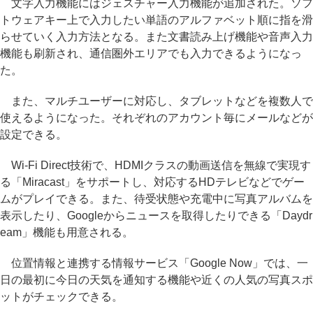
文字入力機能にはジェスチャー入力機能が追加された。ソフ
トウェアキー上で入力したい単語のアルファベット順に指を滑
らせていく入力方法となる。また文書読み上げ機能や音声入力
機能も刷新され、通信圏外エリアでも入力できるようになっ
た。
また、マルチユーザーに対応し、タブレットなどを複数人で
使えるようになった。それぞれのアカウント毎にメールなどが
設定できる。
Wi-Fi Direct技術で、HDMIクラスの動画送信を無線で実現す
る「Miracast」をサポートし、対応するHDテレビなどでゲー
ムがプレイできる。また、待受状態や充電中に写真アルバムを
表示したり、Googleからニュースを取得したりできる「Daydr
eam」機能も用意される。
位置情報と連携する情報サービス「Google Now」では、一
日の最初に今日の天気を通知する機能や近くの人気の写真スポ
ットがチェックできる。