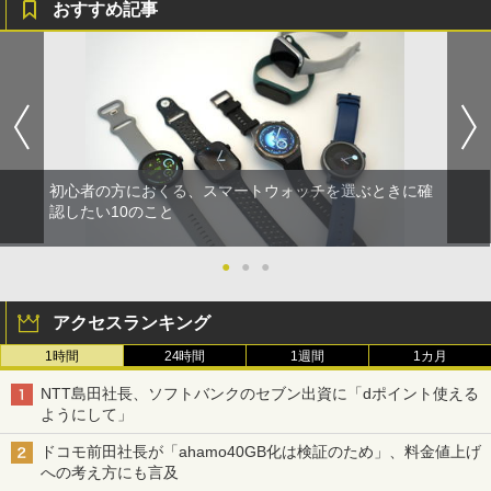
おすすめ記事
初心者の方におくる、スマートウォッチを選ぶときに確
認したい10のこと
●
●
●
アクセスランキング
1時間
24時間
1週間
1カ月
NTT島田社長、ソフトバンクのセブン出資に「dポイント使える
ようにして」
ドコモ前田社長が「ahamo40GB化は検証のため」、料金値上げ
への考え方にも言及