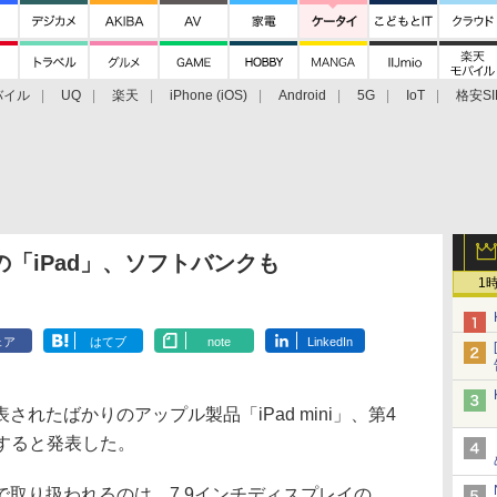
バイル
UQ
楽天
iPhone (iOS)
Android
5G
IoT
格安SI
アクセサリー
業界動向
法人向け
最新技術/その他
世代の「iPad」、ソフトバンクも
1
ェア
はてブ
note
LinkedIn
たばかりのアップル製品「iPad mini」、第4
売すると発表した。
取り扱われるのは、7.9インチディスプレイの