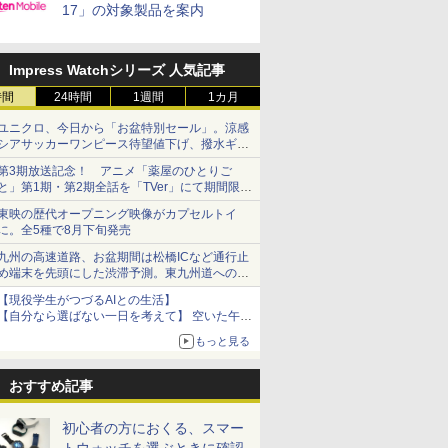
17」の対象製品を案内
Impress Watchシリーズ 人気記事
時間
24時間
1週間
1カ月
ユニクロ、今日から「お盆特別セール」。涼感
シアサッカーワンピース待望値下げ、撥水ギア
ショーツは1990円に
第3期放送記念！ アニメ「薬屋のひとりご
と」第1期・第2期全話を「TVer」にて期間限定
で順次無料配信開始
東映の歴代オープニング映像がカプセルトイ
に。全5種で8月下旬発売
九州の高速道路、お盆期間は松橋ICなど通行止
め端末を先頭にした渋滞予測。東九州道への迂
回は料金調整を実施
【現役学生がつづるAIとの生活】
【自分なら選ばない一日を考えて】 空いた午後
をチャッピーに捧げたら、思わぬ絶景に出会っ
もっと見る
た話
おすすめ記事
初心者の方におくる、スマー