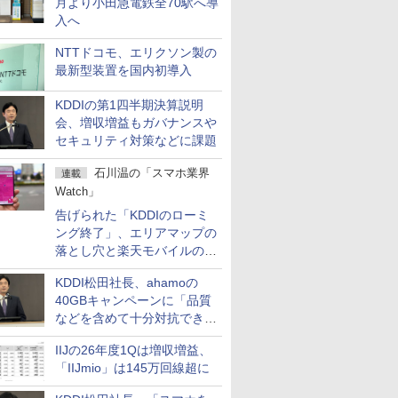
月より小田急電鉄全70駅へ導
入へ
NTTドコモ、エリクソン製の
最新型装置を国内初導入
KDDIの第1四半期決算説明
会、増収増益もガバナンスや
セキュリティ対策などに課題
石川温の「スマホ業界
連載
Watch」
告げられた「KDDIのローミ
ング終了」、エリアマップの
落とし穴と楽天モバイルの課
題
KDDI松田社長、ahamoの
40GBキャンペーンに「品質
などを含めて十分対抗でき
る」
IIJの26年度1Qは増収増益、
「IIJmio」は145万回線超に