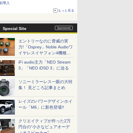
初導入
もっと見る
Special Site
エントリーなのに脅威の実
力!「Osprey」Noble Audioワ
イヤレスイヤフォン4機種を
一気に聴く
iFi audio主力「NEO Stream
3」「NEO iDSD 3」に迫る
ソニーミラーレス一眼の大特
集！ 見どころ記事まとめ
レイズのパワーデザインホイ
ール「M6」に新色登場!!
クリエイティブが作った2万
円台の“小さなピュアオーデ
ィオスピーカー”