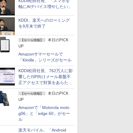
KDDI松田社長、「スマホを
軸にAIデバイス増やしたい」
KDDI、楽天へのローミング
を9月末で終了
本日のPICK
【セール情報】
UP
Amazonサマーセールで
「Kindle」シリーズがセール
KDDI松田社長、762万人に影
響したISP向けメール基盤不
正アクセスで対策をあらため
て説明
本日のPICK
【セール情報】
UP
Amazonで「Motorola moto
g06」と「edge 60」がセー
ル
楽天モバイル、「Android