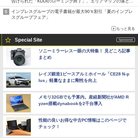
告げられた「KDDIのローミング終了」、エリアマップの落とし
穴と楽天モバイルの課題
インプレスグループの電子書籍が最大90％割引「夏のインプレ
スグループフェア」
もっと見る
Special Site
ソニーミラーレス一眼の大特集！ 見どころ記事
まとめ
レイズ鍛造1ピースアルミホイール「CE28 N-p
lus」軽量なままに剛性を向上
メモリ32GBでも予算内。産経新聞社がAMD R
yzen搭載dynabookを2千台導入
性能の良いお得な中古PC情報はこのページで
チェック！