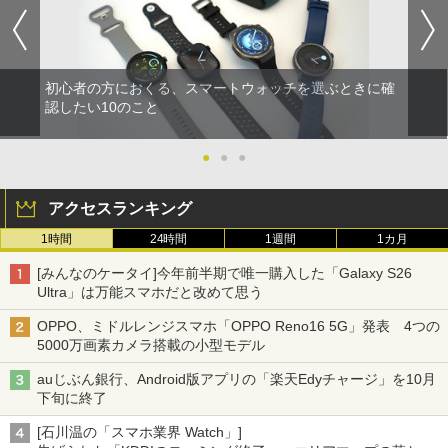
初心者の方におくる、スマートウォッチを選ぶときに確
認したい10のこと
●
●
●
アクセスランキング
1時間
24時間
1週間
1カ月
[みんなのケータイ]今年前半期で唯一購入した「Galaxy S26
Ultra」は万能スマホだと改めて思う
OPPO、ミドルレンジスマホ「OPPO Reno16 5G」発表 4つの
5000万画素カメラ搭載の小型モデル
auじぶん銀行、Android版アプリの「楽天Edyチャージ」を10月
下旬に終了
[石川温の「スマホ業界 Watch」]