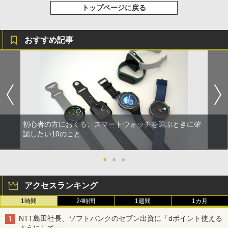
トップページに戻る
おすすめ記事
初心者の方におくる、スマートウォッチを選ぶときに確
認したい10のこと
●
●
●
アクセスランキング
1時間
24時間
1週間
1カ月
NTT島田社長、ソフトバンクのセブン出資に「dポイント使える