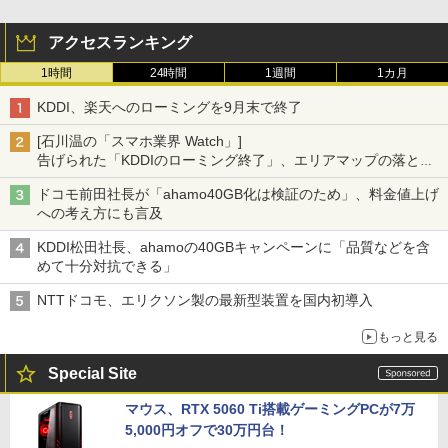
アクセスランキング
1時間
24時間
1週間
1カ月
KDDI、楽天へのローミングを9月末で終了
[石川温の「スマホ業界 Watch」]
告げられた「KDDIのローミング終了」、エリアマップの落とし
穴と楽天モバイルの課題
ドコモ前田社長が「ahamo40GB化は検証のため」、料金値上げ
への考え方にも言及
KDDI松田社長、ahamoの40GBキャンペーンに「品質などを含
めて十分対抗できる」
NTTドコモ、エリクソン製の最新型装置を国内初導入
もっと見る
Special Site
マウス、RTX 5060 Ti搭載ゲーミングPCが7万
5,000円オフで30万円台！