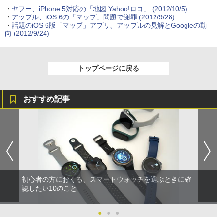
・
ヤフー、iPhone 5対応の「地図 Yahoo!ロコ」
(2012/10/5)
・
アップル、iOS 6の「マップ」問題で謝罪
(2012/9/28)
・
話題のiOS 6版「マップ」アプリ、アップルの見解とGoogleの動
向
(2012/9/24)
トップページに戻る
おすすめ記事
初心者の方におくる、スマートウォッチを選ぶときに確
認したい10のこと
●
●
●