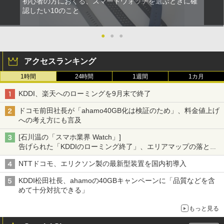
初心者の方におくる、スマートウォッチを選ぶときに確
認したい10のこと
●
●
●
アクセスランキング
1時間
24時間
1週間
1カ月
KDDI、楽天へのローミングを9月末で終了
ドコモ前田社長が「ahamo40GB化は検証のため」、料金値上げ
への考え方にも言及
[石川温の「スマホ業界 Watch」]
告げられた「KDDIのローミング終了」、エリアマップの落とし
穴と楽天モバイルの課題
NTTドコモ、エリクソン製の最新型装置を国内初導入
KDDI松田社長、ahamoの40GBキャンペーンに「品質などを含
めて十分対抗できる」
もっと見る