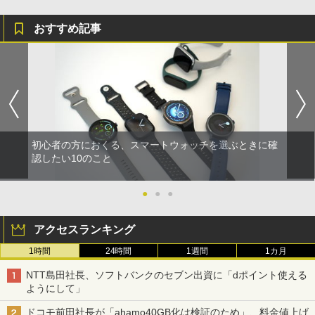
おすすめ記事
初心者の方におくる、スマートウォッチを選ぶときに確
認したい10のこと
●
●
●
アクセスランキング
1時間
24時間
1週間
1カ月
NTT島田社長、ソフトバンクのセブン出資に「dポイント使える
ようにして」
ドコモ前田社長が「ahamo40GB化は検証のため」、料金値上げ