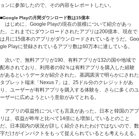
ョンに参加したので、その内容をレポートしたい。
■
Google Playの月間ダウンロード数は15億本
はじめに、Google Playの現在の規模について紹介があっ
た。これまでにダウンロードされたアプリは200億本、現在で
は月に15億本のアプリがダウンロードされているそうだ。Goo
gle Playに登録されているアプリ数は60万本に達している。
次いで、無料アプリが190、有料アプリが132の国や地域で
配布されており、利用者の92％は有料アプリを購入した経験
があるというデータが紹介された。基調講演で明らかにされた
タブレット端末「Nexus 7」は、25ドル分のクレジットがあ
り、ユーザーが有料アプリを購入する体験を、さらに多くのユ
ーザーに広めようという意欲がみてとれる。
アプリの収益性についても言及があった。日本と韓国のアプ
リは、収益が昨年と比べて14倍にも増加しているとのこと
だ。日本国内の状況が詳しく紹介されたわけではないので、数
字だけがインパクトをもって捉えられているとも考えらえる。