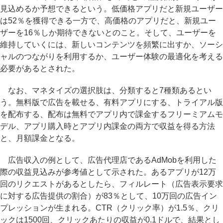
見込めるか予想できるという。低価格アプリだと新規ユーザー
は52％を獲得できる一方で、高価格のアプリだと、新規ユー
ザーを16％しか期待できないとのこと。そして、ユーザーを
維持していくには、新しいコンテンツを頻繁に出すか、ソーシ
ャルのつながりを利用するか、ユーザー体験の最適化を考える
必要があるとされた。
なお、マネタイズの選択肢は、分類すると7種類あるとい
う。無料版で広告を載せる、有料アプリにする、トライアル版
を配布する、配布は無料でアプリ内で課金するフリーミアムモ
デル、アプリ購入時とアプリ内課金の両方で収益を得る方法
と、月額課金となる。
広告収入の例として、広告代理店であるAdMobを利用した
際の収益見込みが参考値として示された。あるアプリが12万
回のリクエストがあるとしたら、フィルレート（広告表示要求
に対する広告提供の割合）が83％として、10万回の広告イン
プレッションが生まれる。CTR（クリック率）が1.5％、クリ
ックは1500回、クリックあたりの収益が0.1ドルで、結果とし