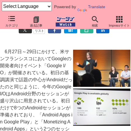
Powered by
Translate
Google I/Oセッション、Google Playの足元とアプリの収益化
カテゴリ
過去記事
検索
Impressサイト
リスト
6月27日～29日にかけて、米サ
ンフランシスコにおいてGoogleの
開発者向けイベント「Google I/
O」が開催されている。初日の基
調講演で話題の中心がAndroidだっ
たのと同じように、今年のGoogle
I/OはAndroid分野のセッションが
盛り沢山に用意されている。初日
だけで8つのAndroidセッションが
準備されており、「Android Apps i
n Google Play」と「Monetizing A
ndroid Apps」という2つのセッシ