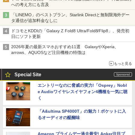
への考え方にも言及
「LINEMO」のベストプラン、Starlink Directと無制限海外デー
タ通信が追加料金なしに
ドコモとKDDIの「Galaxy Z Fold8 Ultra/Fold8/Flip8」、発売初
日にソフト更新
2026年夏の最新スマホおすすめ11選 GalaxyやXperia、
arrows、AQUOSなど注目機種の特徴は
もっと見る
Special Site
エントリーなのに脅威の実力!「Osprey」Nobl
e Audioワイヤレスイヤフォン4機種を一気に聴
く
「A&ultima SP4000T」の魅力！ポケットに入
るオーディオの醍醐味
Amazon プライムデー過去最安! Anker注目プ