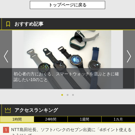
トップページに戻る
おすすめ記事
初心者の方におくる、スマートウォッチを選ぶときに確
認したい10のこと
●
●
●
アクセスランキング
1時間
24時間
1週間
1カ月
NTT島田社長、ソフトバンクのセブン出資に「dポイント使える