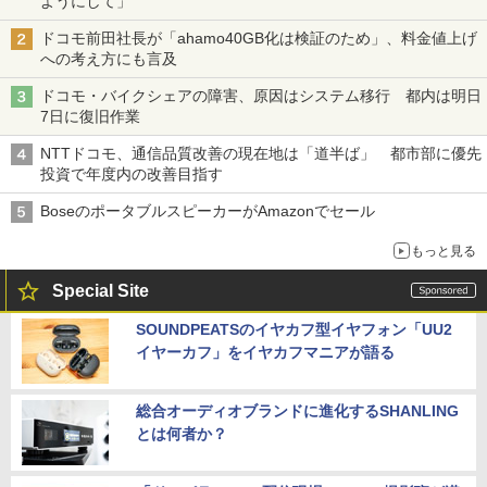
ようにして」
ドコモ前田社長が「ahamo40GB化は検証のため」、料金値上げ
への考え方にも言及
ドコモ・バイクシェアの障害、原因はシステム移行 都内は明日
7日に復旧作業
NTTドコモ、通信品質改善の現在地は「道半ば」 都市部に優先
投資で年度内の改善目指す
BoseのポータブルスピーカーがAmazonでセール
もっと見る
Special Site
SOUNDPEATSのイヤカフ型イヤフォン「UU2
イヤーカフ」をイヤカフマニアが語る
総合オーディオブランドに進化するSHANLING
とは何者か？