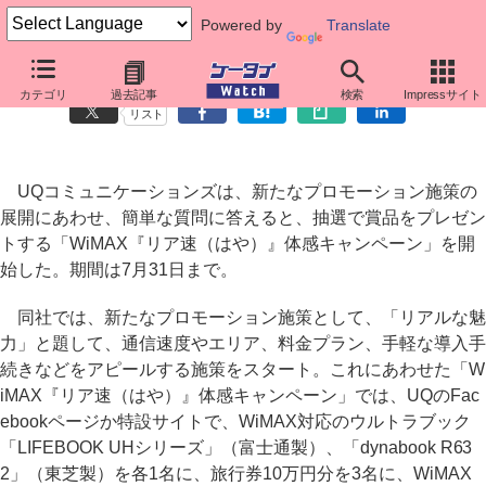
Powered by
Translate
UQ、ウルトラブックや旅行券10万円分などプレゼント
カテゴリ
過去記事
検索
Impressサイト
リスト
UQコミュニケーションズは、新たなプロモーション施策の
展開にあわせ、簡単な質問に答えると、抽選で賞品をプレゼン
トする「WiMAX『リア速（はや）』体感キャンペーン」を開
始した。期間は7月31日まで。
同社では、新たなプロモーション施策として、「リアルな魅
力」と題して、通信速度やエリア、料金プラン、手軽な導入手
続きなどをアピールする施策をスタート。これにあわせた「W
iMAX『リア速（はや）』体感キャンペーン」では、UQのFac
ebookページか特設サイトで、WiMAX対応のウルトラブック
「LIFEBOOK UHシリーズ」（富士通製）、「dynabook R63
2」（東芝製）を各1名に、旅行券10万円分を3名に、WiMAX