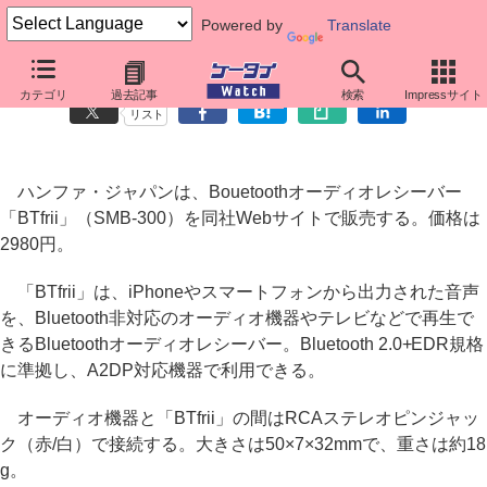
Powered by
Translate
スマホ連携のBluetoothオーディオレシーバー「BTfrii」
カテゴリ
過去記事
検索
Impressサイト
リスト
ハンファ・ジャパンは、Bouetoothオーディオレシーバー
「BTfrii」（SMB-300）を同社Webサイトで販売する。価格は
2980円。
「BTfrii」は、iPhoneやスマートフォンから出力された音声
を、Bluetooth非対応のオーディオ機器やテレビなどで再生で
きるBluetoothオーディオレシーバー。Bluetooth 2.0+EDR規格
に準拠し、A2DP対応機器で利用できる。
オーディオ機器と「BTfrii」の間はRCAステレオピンジャッ
ク（赤/白）で接続する。大きさは50×7×32mmで、重さは約18
g。