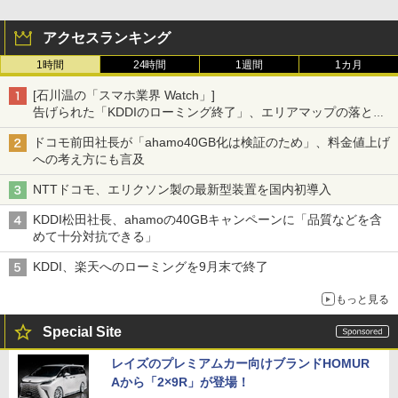
アクセスランキング
1時間
24時間
1週間
1カ月
[石川温の「スマホ業界 Watch」]
告げられた「KDDIのローミング終了」、エリアマップの落とし
穴と楽天モバイルの課題
ドコモ前田社長が「ahamo40GB化は検証のため」、料金値上げ
への考え方にも言及
NTTドコモ、エリクソン製の最新型装置を国内初導入
KDDI松田社長、ahamoの40GBキャンペーンに「品質などを含
めて十分対抗できる」
KDDI、楽天へのローミングを9月末で終了
もっと見る
Special Site
レイズのプレミアムカー向けブランドHOMUR
Aから「2×9R」が登場！