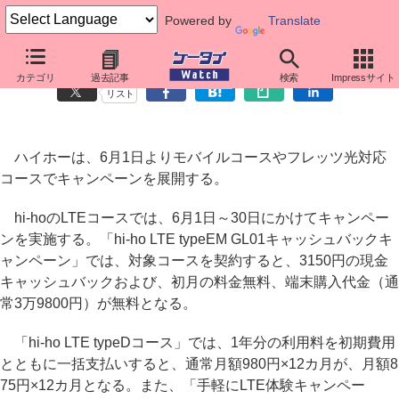
Powered by
Translate
ハイホー、6月1日よりモバイル関連コースで各種キャンペーン
カテゴリ
過去記事
検索
Impressサイト
リスト
ハイホーは、6月1日よりモバイルコースやフレッツ光対応
コースでキャンペーンを展開する。
hi-hoのLTEコースでは、6月1日～30日にかけてキャンペー
ンを実施する。「hi-ho LTE typeEM GL01キャッシュバックキ
ャンペーン」では、対象コースを契約すると、3150円の現金
キャッシュバックおよび、初月の料金無料、端末購入代金（通
常3万9800円）が無料となる。
「hi-ho LTE typeDコース」では、1年分の利用料を初期費用
とともに一括支払いすると、通常月額980円×12カ月が、月額8
75円×12カ月となる。また、「手軽にLTE体験キャンペー