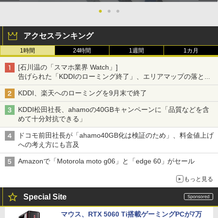
●
●
●
アクセスランキング
1時間
24時間
1週間
1カ月
[石川温の「スマホ業界 Watch」]
告げられた「KDDIのローミング終了」、エリアマップの落とし
穴と楽天モバイルの課題
KDDI、楽天へのローミングを9月末で終了
KDDI松田社長、ahamoの40GBキャンペーンに「品質などを含
めて十分対抗できる」
ドコモ前田社長が「ahamo40GB化は検証のため」、料金値上げ
への考え方にも言及
Amazonで「Motorola moto g06」と「edge 60」がセール
もっと見る
Special Site
マウス、RTX 5060 Ti搭載ゲーミングPCが7万