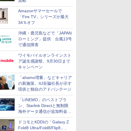
貢献
Amazonサマーセールで
「Fire TV」シリーズが最大
34％オフ
沖縄・鹿児島などで「JAPAN
ローミング」提供 台風13号
で通信障害
ワイモバイルオンラインスト
ア誕生感謝祭、9月30日まで
キャンペーン
「ahamo増量」などキャリア
の新施策、IIJ谷脇社長が示す
現状と独自のアドバンテージ
「LINEMO」のベストプラ
ン、Starlink Directと無制限
海外データ通信が追加料金な
しに
ドコモとKDDIの「Galaxy Z
Fold8 Ultra/Fold8/Flip8」、