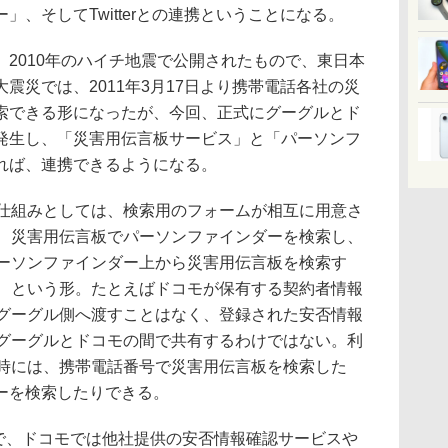
、そしてTwitterとの連携ということになる。
2010年のハイチ地震で公開されたもので、東日本
震災では、2011年3月17日より携帯電話各社の災
索できる形になったが、今回、正式にグーグルとド
発生し、「災害用伝言板サービス」と「パーソンフ
れば、連携できるようになる。
組みとしては、検索用のフォームが相互に用意さ
、災害用伝言板でパーソンファインダーを検索し、
ーソンファインダー上から災害用伝言板を検索す
、という形。たとえばドコモが保有する契約者情報
グーグル側へ渡すことはなく、登録された安否情報
グーグルとドコモの間で共有するわけではない。利
時には、携帯電話番号で災害用伝言板を検索した
ーを検索したりできる。
定で、ドコモでは他社提供の安否情報確認サービスや