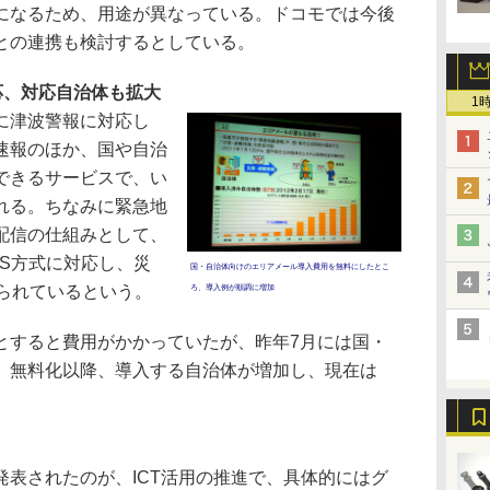
になるため、用途が異なっている。ドコモでは今後
との連携も検討するとしている。
応、対応自治体も拡大
1
に津波警報に対応し
速報のほか、国や自治
できるサービスで、い
れる。ちなみに緊急地
配信の仕組みとして、
WS方式に対応し、災
国・自治体向けのエリアメール導入費用を無料にしたとこ
いられているという。
ろ、導入例が順調に増加
すると費用がかかっていたが、昨年7月には国・
。無料化以降、導入する自治体が増加し、現在は
表されたのが、ICT活用の推進で、具体的にはグ