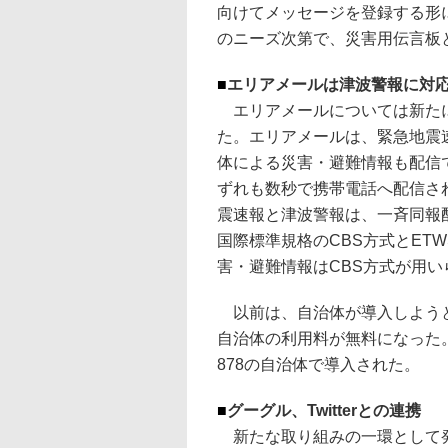
向けてメッセージを登録する形
のニーズ次第で、災害用伝言板
■
エリアメールは津波警報に対
エリアメールについては新た
た。エリアメールは、緊急地震
体による災害・避難情報も配信
ずれも数秒で携帯電話へ配信さ
震速報と津波警報は、一斉同報
国際標準規格のCBS方式とET
害・避難情報はCBS方式が用
以前は、自治体が導入しようと
自治体の利用料が無料になった
878の自治体で導入された。
■
グーグル、Twitterとの連携
新たな取り組みの一環として発