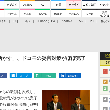
バイル
UQ
楽天
iPhone (iOS)
Android
5G
IoT
格安SI
アクセサリー
業界動向
法人向け
最新技術/その他
活かす」、ドコモの災害対策がほぼ完了
1
ェア
はてブ
note
LinkedIn
からの教訓を反映し、
害対策がおおむね完了
内で報道関係者向け説明