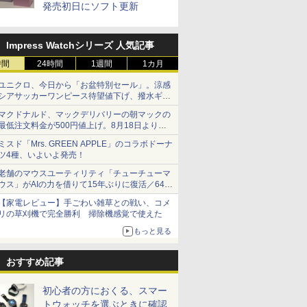
発売初日にソフト更新
Impress Watchシリーズ 人気記事
時間
24時間
1週間
1カ月
ユニクロ、今日から「お盆特別セール」。涼感
シアサッカーワンピース待望値下げ、撥水ギア
ショーツは1990円に
マクドナルド、マックデリバリーの朝マックの
最低注文料金が500円値上げ。8月18日より
1,500円から受付
ミスド「Mrs. GREEN APPLE」のコラボドーナ
ツ4種、いよいよ発売！
老舗のマウスユーティリティ「チューチューマ
ウス」がAIの力を借りて15年ぶりに復活／64bit
化、Windows 10/11、「Chrome」も走り回
【家電レビュー】手ごわい雑草との戦い、コメ
る。復活記念で2026年末まで500円
リの草刈機で完全勝利 掃除機感覚で使えた
もっと見る
おすすめ記事
初心者の方におくる、スマー
トウォッチを選ぶときに確認