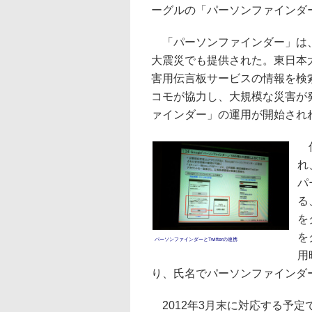
ーグルの「パーソンファインダー」
「パーソンファインダー」は、
大震災でも提供された。東日本大
害用伝言板サービスの情報を検
コモが協力し、大規模な災害が
ァインダー」の運用が開始され
仕
れ
パ
る
を
を
パーソンファインダーとTwitterの連携
用
り、氏名でパーソンファインダ
2012年3月末に対応する予