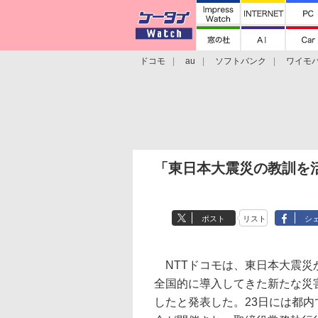
ドコモ
au
ソフトバンク
ワイモ
格安スマホ/SIMフリースマホ
周辺機器/
「東日本大震災の教訓を
ポスト
リスト
シ
NTTドコモは、東日本大震災
全国的に導入してきた新たな災
したと発表した。23日には都