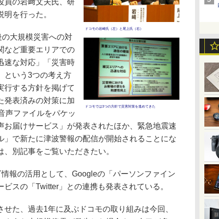
役員の岩﨑文夫氏、研
説明を行った。
ドコモの岩崎氏（左）と尾上氏（右）
後の大規模災害への対
関など重要エリアでの
迅速な対応」「災害時
」という3つの考え方
実行する方針を掲げて
た発表済みの対策に加
ドコモでは3つの方針で災害対策を進めてきた
の音声ファイルをパケッ
声お届けサービス」が発表されたほか、緊急地震速
ル」で新たに津波警報の配信が開始されることにな
は、別記事をご覧いただきたい。
情報の活用として、Googleの「パーソンファイン
スの「Twitter」との連携も発表されている。
せた、過去1年に及ぶドコモの取り組みは今回、