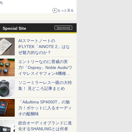
内
もっと見る
Special Site
AIスマートノートの
iFLYTEK「AINOTE 2」はな
ぜ魅力的なのか？
エントリーなのに脅威の実
力!「Osprey」Noble Audioワ
イヤレスイヤフォン4機種を
一気に聴く
ソニーミラーレス一眼の大特
集！ 見どころ記事まとめ
「A&ultima SP4000T」の魅
力！ポケットに入るオーディ
オの醍醐味
総合オーディオブランドに進
化するSHANLINGとは何者