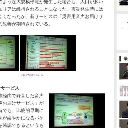
のような大規模停電が発生した場合も、人口が多い
エリアは維持されることになった。震災発生時には
くくなったが、新サービスの「災害用音声お届けサ
の改善が期待されている。
最
これまでのスケジュール
けサービス」
信経由で録音した音声
声お届けサービス」が
時でも、比較的早期に
制が緩やかになるパケ
を確認できるというも