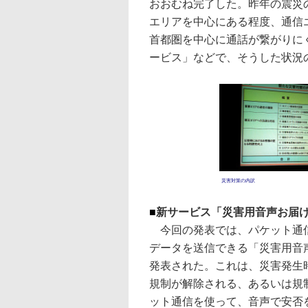
おおむね完了した。昨年の震災
エリアを中心にある程度、通信
首都圏を中心に通話が繋がりに
ービス」などで、そうした状況
災害対策の内訳
■
新サービス「災害用音声お届
今回の発表では、パケット通
データを送信できる「災害用音
発表された。これは、災害発生
規制が解除される、あるいは規
ット通信を使って、音声で安否