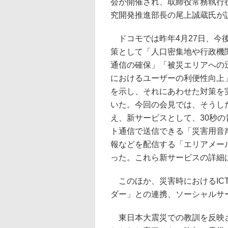
会が開催され、取締役常務執行
究開発推進部長の尾上誠蔵氏が
ドコモでは昨年4月27日、今
策として「人口密集地や行政機
通信の確保」「被災エリアへの
におけるユーザーの利便性向上
を示し、それにあわせた対策を
いた。今回の会見では、そうし
え、新サービスとして、30秒
ト通信で送信できる「災害用音
報などを配信する「エリアメー
った。これら新サービスの詳細
このほか、災害時におけるICT
ダー」との連携、ソーシャルサービ
東日本大震災での教訓を反映さ