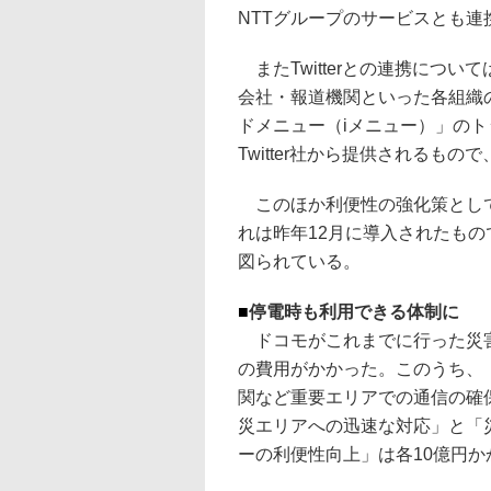
NTTグループのサービスとも連
またTwitterとの連携につ
会社・報道機関といった各組織のT
ドメニュー（iメニュー）」の
Twitter社から提供されるも
このほか利便性の強化策として
れは昨年12月に導入されたも
図られている。
■
停電時も利用できる体制に
ドコモがこれまでに行った災害
の費用がかかった。このうち、
関など重要エリアでの通信の確保
災エリアへの迅速な対応」と「
ーの利便性向上」は各10億円か