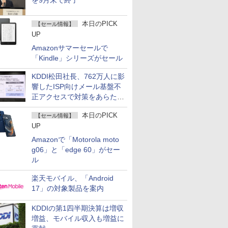
を9月末で終了
本日のPICK
【セール情報】
UP
Amazonサマーセールで
「Kindle」シリーズがセール
KDDI松田社長、762万人に影
響したISP向けメール基盤不
正アクセスで対策をあらため
て説明
本日のPICK
【セール情報】
UP
Amazonで「Motorola moto
g06」と「edge 60」がセー
ル
楽天モバイル、「Android
17」の対象製品を案内
KDDIの第1四半期決算は増収
増益、モバイル収入も増益に