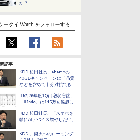
か？
ケータイ Watch をフォローする
新記事
KDDI松田社長、ahamoの
40GBキャンペーンに「品質
などを含めて十分対抗でき
る」
IIJの26年度1Qは増収増益、
「IIJmio」は145万回線超に
KDDI松田社長、「スマホを
軸にAIデバイス増やしたい」
KDDI、楽天へのローミング