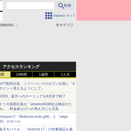
Impress サイト
全カテゴリ
M/MVNO
アクセスランキング
時間
24時間
1週間
1カ月
NTT島田社長、ソフトバンクのセブン出資に「d
ポイント使えるようにして」
KDDI、楽天へのローミングを9月末で終了
ドコモ前田社長が「ahamo40GB化は検証のた
め」、料金値上げへの考え方にも言及
Amazonで「Motorola moto g06」と「edge
60」がセール
楽天モバイル、「Android 17」の対象製品を案