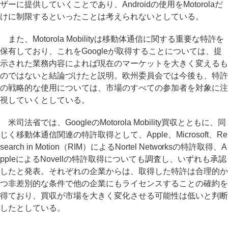
ザーに提供していくことであり、Androidの使用をMotorolaだ
けに制限するといったことは考えられないとしている。
また、Motorola Mobilityは移動体通信に関する重要な特許を
保有しており、これをGoogleが取得することについては、提
示された業務内容によれば現在のマーケットを大きく変えるも
のではないと結論づけたと説明。欧州委員会では今後も、特許
の戦略的な使用については、市場のすべての参加者を対象に注
視していくとしている。
米司法省では、GoogleのMotorola Mobility買収とともに、同
じく移動体通信関連の特許取得として、Apple、Microsoft、Re
search in Motion（RIM）によるNortel Networksの特許取得、A
ppleによるNovellの特許取得についても調査し、いずれも承認
したと発表。それぞれの企業からは、取得した特許は合理的か
つ非差別的な条件で他の企業にもライセンスすることの確約を
得ており、買収が市場を大きく変化させる可能性は低いと判断
したとしている。