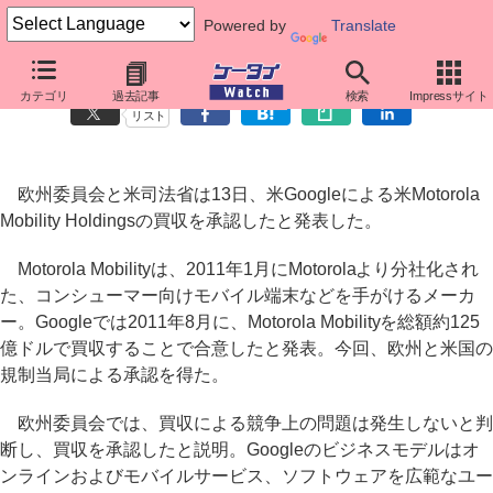
Powered by
Translate
欧州委員会と米司法省、GoogleのMotorola Mobility買収を承認
カテゴリ
過去記事
検索
Impressサイト
リスト
欧州委員会と米司法省は13日、米Googleによる米Motorola
Mobility Holdingsの買収を承認したと発表した。
Motorola Mobilityは、2011年1月にMotorolaより分社化され
た、コンシューマー向けモバイル端末などを手がけるメーカ
ー。Googleでは2011年8月に、Motorola Mobilityを総額約125
億ドルで買収することで合意したと発表。今回、欧州と米国の
規制当局による承認を得た。
欧州委員会では、買収による競争上の問題は発生しないと判
断し、買収を承認したと説明。Googleのビジネスモデルはオ
ンラインおよびモバイルサービス、ソフトウェアを広範なユー