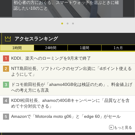
初心者の方におくる、スマートウォッチを選ぶときに確
認したい10のこと
●
●
●
アクセスランキング
1時間
24時間
1週間
1カ月
KDDI、楽天へのローミングを9月末で終了
NTT島田社長、ソフトバンクのセブン出資に「dポイント使える
ようにして」
ドコモ前田社長が「ahamo40GB化は検証のため」、料金値上げ
への考え方にも言及
KDDI松田社長、ahamoの40GBキャンペーンに「品質などを含
めて十分対抗できる」
Amazonで「Motorola moto g06」と「edge 60」がセール
もっと見る