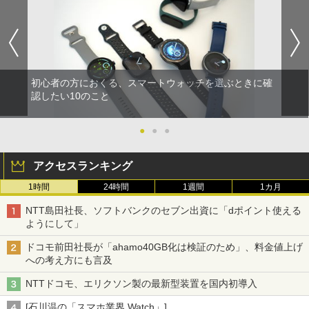
初心者の方におくる、スマートウォッチを選ぶときに確
認したい10のこと
●
●
●
アクセスランキング
1時間
24時間
1週間
1カ月
NTT島田社長、ソフトバンクのセブン出資に「dポイント使える
ようにして」
ドコモ前田社長が「ahamo40GB化は検証のため」、料金値上げ
への考え方にも言及
NTTドコモ、エリクソン製の最新型装置を国内初導入
[石川温の「スマホ業界 Watch」]