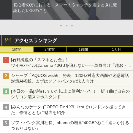
初心者の方におくる、スマートウォッチを選ぶときに確
認したい10のこと
●
●
●
アクセスランキング
1時間
24時間
1週間
1カ月
[石野純也の「スマホとお金」]
ワイモバイルはahamo 40GBを追わない――単身向け「超おトク
割」の安さと1年限定の注意点
シャープ「AQUOS wish6」発表、120Hz対応大画面や迷惑電話
対策AI搭載、まずはソフトバンクの法人向け
[本日の一品]期待していた以上に便利だった！ 折り曲げ自在の
シリコン製スマホスタンド
[みんなのケータイ]OPPO Find X9 Ultraでロンドンを撮ってき
た。作例とともに魅力を紹介
ソフトバンク宮川社長、ahamoの増量“40GB”化に「追いかける
つもりはない」