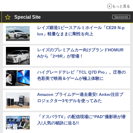
もっと見る
Special Site
レイズ鍛造1ピースアルミホイール「CE28 N-p
lus」軽量なままに剛性を向上
レイズのプレミアムカー向けブランドHOMUR
Aから「2×9R」が登場！
ハイグレードテレビ「TCL Q7D Pro」。圧巻の
色彩美で映画＆ゲームが極上体験に
Amazon プライムデー過去最安! Anker注目プ
ロジェクター3モデルを使ってみた
「ドスパラTV」の配信現場に“PAD”撮影班が潜
入!人気の秘訣に迫る!!