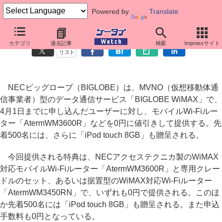
Powered by
Translate
BIGLOBE、WiMAXサービスで「WM3600R」を0円に
カテゴリ
過去記事
検索
Impressサイト
リスト
NECビッグローブ（BIGLOBE）は、MVNO（仮想移動体通
信事業者）型のデータ通信サービス「BIGLOBE WiMAX」で、
4月1日までに申し込んだユーザーに対し、モバイルWi-Fiルー
ター「AtermWM3600R」などを0円に値引きして提供する。先
着500名には、さらに「iPod touch 8GB」も贈呈される。
今回提供される特典は、NECアクセステクニカ製のWiMAX
対応モバイルWi-Fiルーター「AtermWM3600R」と専用クレー
ドルのセット、あるいは据置型のWiMAX対応Wi-Fiルーター
「AtermWM3450RN」で、いずれも0円で提供される。このほ
か先着500名には「iPod touch 8GB」も贈呈される。また申込
手数料も0円となっている。