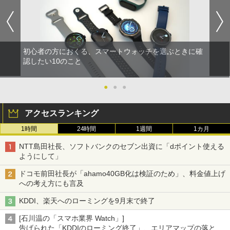
初心者の方におくる、スマートウォッチを選ぶときに確
認したい10のこと
●
●
●
アクセスランキング
1時間
24時間
1週間
1カ月
NTT島田社長、ソフトバンクのセブン出資に「dポイント使える
ようにして」
ドコモ前田社長が「ahamo40GB化は検証のため」、料金値上げ
への考え方にも言及
KDDI、楽天へのローミングを9月末で終了
[石川温の「スマホ業界 Watch」]
告げられた「KDDIのローミング終了」、エリアマップの落とし