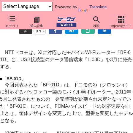
Powered by
Translate
ドコモ、Xi対応ルーター「BF-01D」とUSB端末「L-03D」
カテゴリ
過去記事
検索
Impressサイト
リスト
NTTドコモは、Xiに対応したモバイルWi-Fiルーター「BF-0
1D」と、USB接続型のデータ通信端末「L-03D」を3月に発売
する。
■
「BF-01D」
今回発表された「BF-01D」は、ドコモのXi（クロッシィ）
に対応するバッファロー製のモバイルWi-Fiルーター。2011年
5月に発表されたものの、発売時期が延期され未定となってい
た「BF-01C」について、FOMAハイスピードの対応速度を向
上させ、筐体デザインを変更した上で、型番を変更したモデル
となる。