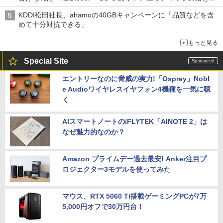
穴と楽天モバイルの課題
KDDI松田社長、ahamoの40GBキャンペーンに「品質などを含
めて十分対抗できる」
もっと見る
Special Site
エントリーなのに脅威の実力!「Osprey」Nobl
e Audioワイヤレスイヤフォン4機種を一気に聴
く
AIスマートノートのiFLYTEK「AINOTE 2」は
なぜ魅力的なのか？
Amazon プライムデー過去最安! Anker注目プ
ロジェクター3モデルを使ってみた
マウス、RTX 5060 Ti搭載ゲーミングPCが7万
5,000円オフで30万円台！