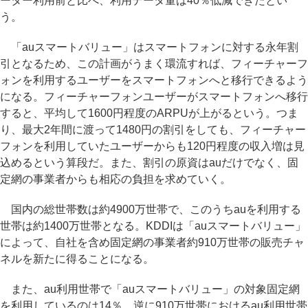
ーター利用前と比べ、利用データ量は40％低減できたとい
う。
「auスマートバリュー」はスマートフォンに対する永年割
引となるため、この計画がうまく環流すれば、フィーチャーフ
ォンを利用するユーザーをスマートフォンへと移行できるよう
になる。フィーチャーフォンユーザーがスマートフォンへ移行
すると、平均して1600円程度のARPUが上がるという。つま
り、最大2年間に渡って1480円の割引をしても、フィーチャー
フォンを利用していたユーザーからも120円程度の収入増は見
込めるという算段だ。また、割引の原資はauだけでなく、固
定網の事業者からも相応の負担を求めていく。
国内の総世帯数は約4900万世帯で、このうちauを利用する
世帯は約1400万世帯となる。KDDIは「auスマートバリュー」
によって、自社を含め固定網の事業者約910万世帯の販売チャ
ネルを新たに得ることになる。
また、au利用世帯で「auスマートバリュー」の対象固定網
を利用しているのは14％、逆に910万世帯におけるau利用世帯