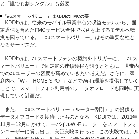
と「誰でも割シングル」も必要。
■
「auスマートバリュー」はKDDIのFMCの要
KDDIでは、従来のモバイル事業中心の収益モデルから、固
定通信を含めたFMCサービス全体で収益を上げるモデルへ転
換を図っている。「auスマートバリュー」はその重要な柱と
なるサービスだ。
KDDIでは、auスマートフォンの契約をトリガーに、「auス
マートバリュー」で固定網の連鎖獲得を狙うとともに、世帯内
でのauユーザーの密度を高めていきたい考えだ。さらに、家
庭内へ「Wi-Fi HOME SPOT」などでWi-Fi環境を提供していく
ことで、スマートフォン利用者のデータオフロードも同時に実
現していく計画だ。
また、「auスマートバリュー（ルーター割引）」の提供も
データオフロードを期待したものとなる。KDDIでは、2011年
11月～12月にかけて、モバイルWi-Fiルーターをスマートフォ
ンユーザーに貸し出し、実証実験を行った。この実験では、ル