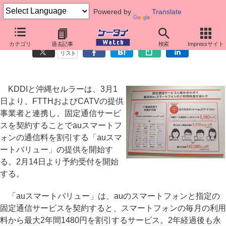
Powered by
Translate
au、固定通信契約でスマホ通信料を割引「auスマートバリュー」
カテゴリ
過去記事
検索
Impressサイト
リスト
KDDIと沖縄セルラーは、3月1
日より、FTTHおよびCATVの提供
事業者と連携し、固定通信サービ
スを契約することでauスマートフ
ォンの通信料を割引する「auスマ
ートバリュー」の提供を開始す
る。2月14日より予約受付を開始
する。
「auスマートバリュー」は、auのスマートフォンと指定の
固定通信サービスを契約すると、スマートフォンの毎月の利用
料から最大2年間1480円を割引するサービス。2年経過後も永