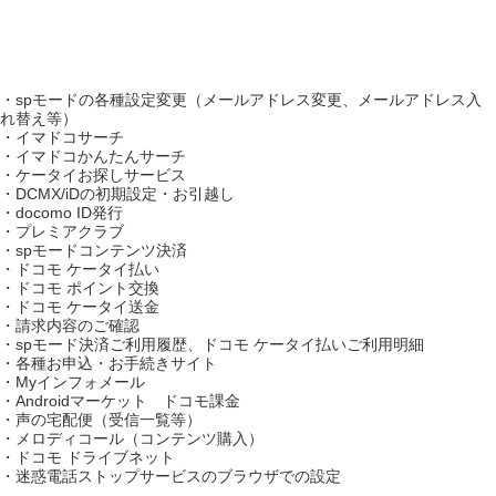
・spモードの各種設定変更（メールアドレス変更、メールアドレス入
れ替え等）
・イマドコサーチ
・イマドコかんたんサーチ
・ケータイお探しサービス
・DCMX/iDの初期設定・お引越し
・docomo ID発行
・プレミアクラブ
・spモードコンテンツ決済
・ドコモ ケータイ払い
・ドコモ ポイント交換
・ドコモ ケータイ送金
・請求内容のご確認
・spモード決済ご利用履歴、ドコモ ケータイ払いご利用明細
・各種お申込・お手続きサイト
・Myインフォメール
・Androidマーケット ドコモ課金
・声の宅配便（受信一覧等）
・メロディコール（コンテンツ購入）
・ドコモ ドライブネット
・迷惑電話ストップサービスのブラウザでの設定