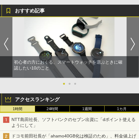
おすすめ記事
初心者の方におくる、スマートウォッチを選ぶときに確
認したい10のこと
●
●
●
アクセスランキング
1時間
24時間
1週間
1カ月
NTT島田社長、ソフトバンクのセブン出資に「dポイント使える
ようにして」
ドコモ前田社長が「ahamo40GB化は検証のため」、料金値上げ