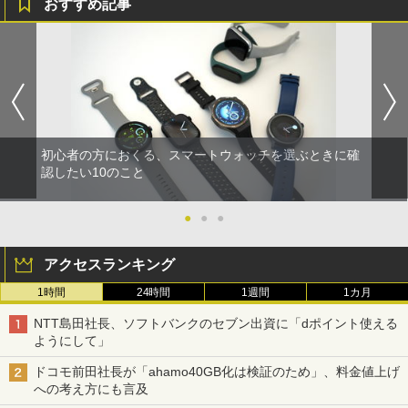
おすすめ記事
初心者の方におくる、スマートウォッチを選ぶときに確
認したい10のこと
●
●
●
アクセスランキング
1時間
24時間
1週間
1カ月
NTT島田社長、ソフトバンクのセブン出資に「dポイント使える
ようにして」
ドコモ前田社長が「ahamo40GB化は検証のため」、料金値上げ
への考え方にも言及