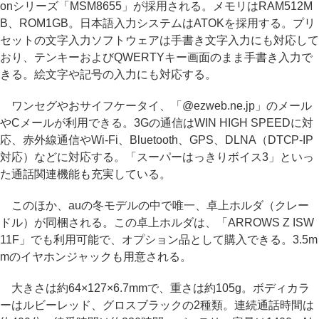
onシリーズ「MSM8655」が採用される。メモリはRAM512M
B、ROM1GB。日本語入力システムはATOKを採用する。プリ
セットの文字入力ソフトウェアは手書き文字入力にも対応して
おり、テンキーおよびQWERTYキー画面のまま手書き入力で
きる。絵文字や記号の入力にも対応する。
ワンセグやおサイフケータイ、「@ezweb.ne.jp」のメール
やCメールが利用できる。3Gの通信はWIN HIGH SPEEDに対
応、赤外線通信やWi-Fi、Bluetooth、GPS、DLNA（DTCP-IP
対応）などに対応する。「スーパーはっきりボイス3」といっ
た通話関連機能も充実している。
このほか、auの冬モデルの中で唯一、卓上ホルダ（クレー
ドル）が同梱される。この卓上ホルダは、「ARROWS Z ISW
11F」でも利用可能で、オプション品として購入できる。3.5m
mのイヤホンジャックも用意される。
大きさは約64×127×6.7mmで、重さは約105g。ボディカラ
ーはルビーレッド、グロスブラックの2種類。連続通話時間は