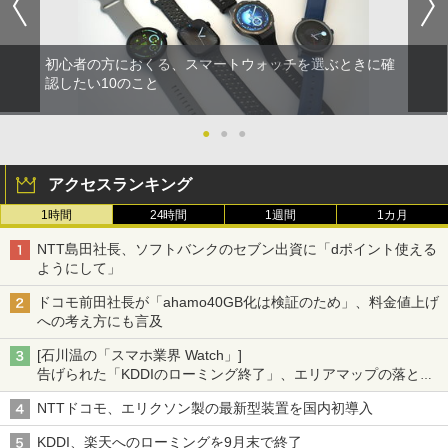
初心者の方におくる、スマートウォッチを選ぶときに確
認したい10のこと
●
●
●
アクセスランキング
1時間
24時間
1週間
1カ月
NTT島田社長、ソフトバンクのセブン出資に「dポイント使える
ようにして」
ドコモ前田社長が「ahamo40GB化は検証のため」、料金値上げ
への考え方にも言及
[石川温の「スマホ業界 Watch」]
告げられた「KDDIのローミング終了」、エリアマップの落とし
穴と楽天モバイルの課題
NTTドコモ、エリクソン製の最新型装置を国内初導入
KDDI、楽天へのローミングを9月末で終了