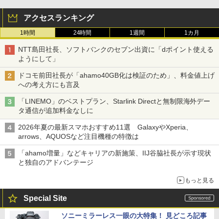
アクセスランキング
1時間
24時間
1週間
1カ月
NTT島田社長、ソフトバンクのセブン出資に「dポイント使える
ようにして」
ドコモ前田社長が「ahamo40GB化は検証のため」、料金値上げ
への考え方にも言及
「LINEMO」のベストプラン、Starlink Directと無制限海外デー
タ通信が追加料金なしに
2026年夏の最新スマホおすすめ11選 GalaxyやXperia、
arrows、AQUOSなど注目機種の特徴は
「ahamo増量」などキャリアの新施策、IIJ谷脇社長が示す現状
と独自のアドバンテージ
もっと見る
Special Site
ソニーミラーレス一眼の大特集！ 見どころ記事