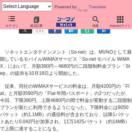
Powered by
Translate
So-net モバイル WiMAX、月額380円～4680円の新料金プラン
カテゴリ
過去記事
検索
Impressサイト
リスト
ソネットエンタテインメント（So-net）は、MVNOとして展
開しているモバイルWiMAXサービス「So-net モバイル WiMA
X」において、月額380円～4680円の二段階制料金プラン「St
ep」の提供を10月18日より開始した。
従来、同社のWiMAXサービスの料金は、月額4200円の「Fl
at」と月額3590円の「Flat 年間パスポート」の2つだったが、
今回、下限380円、上限4680円の間で料金が変動する二段階制
プランが新たに利用できるようになった。下限料金には9050
パケット（約1.1MB）の通信料が含まれており、以降1パケッ
トあたり0.042円が加算され、11万1425パケット（約14MB）
で上限に達することになる。