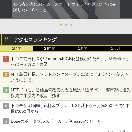
初心者の方におくる、スマートウォッチを選ぶときに確
認したい10のこと
●
●
●
アクセスランキング
1時間
24時間
1週間
1カ月
ドコモ前田社長が「ahamo40GB化は検証のため」、料金値上げ
への考え方にも言及
NTT島田社長、ソフトバンクのセブン出資に「dポイント使える
ようにして」
NTTドコモ、通信品質改善の現在地は「道半ば」 都市部に優先
投資で年度内の改善目指す
ドコモがU15向け新料金プラン、5GB以下なら月額2508円で1年
目は858円から
BoseのポータブルスピーカーがAmazonでセール
もっと見る