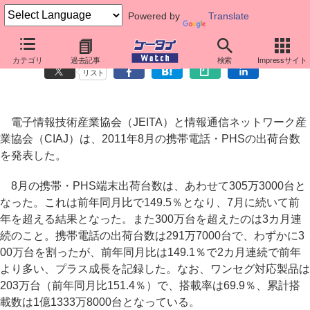
Powered by
Translate
8月の携帯・PHS出荷数、2カ月連続で前年同月上回る
カテゴリ
過去記事
検索
Impressサイト
リスト
電子情報技術産業協会（JEITA）と情報通信ネットワーク産
業協会（CIAJ）は、2011年8月の携帯電話・PHSの出荷台数
を発表した。
8月の携帯・PHS端末出荷台数は、あわせて305万3000台と
なった。これは前年同月比で149.5％となり、7月に続いて前
年を超える結果となった。また300万台を超えたのは3カ月連
続のこと。携帯電話の出荷台数は291万7000台で、わずかに3
00万台を割ったが、前年同月比は149.1％で2カ月連続で前年
より多い、プラス成長を記録した。なお、ワンセグ対応製品は
203万台（前年同月比151.4％）で、搭載率は69.9％、累計搭
載数は1億1333万8000台となっている。