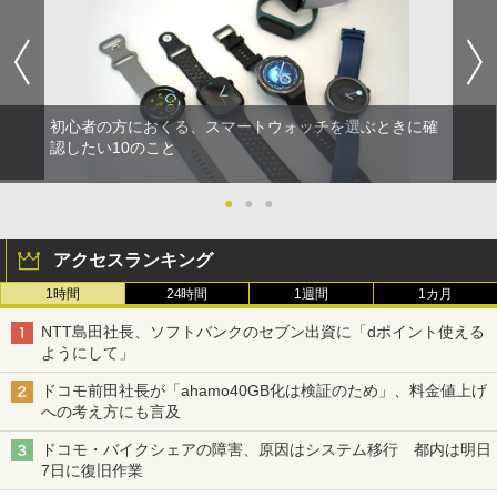
初心者の方におくる、スマートウォッチを選ぶときに確
認したい10のこと
●
●
●
アクセスランキング
1時間
24時間
1週間
1カ月
NTT島田社長、ソフトバンクのセブン出資に「dポイント使える
ようにして」
ドコモ前田社長が「ahamo40GB化は検証のため」、料金値上げ
への考え方にも言及
ドコモ・バイクシェアの障害、原因はシステム移行 都内は明日
7日に復旧作業