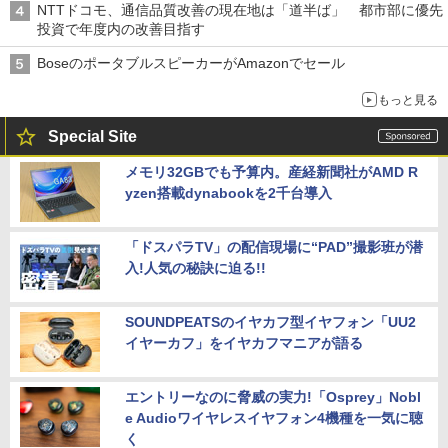
NTTドコモ、通信品質改善の現在地は「道半ば」 都市部に優先
投資で年度内の改善目指す
BoseのポータブルスピーカーがAmazonでセール
もっと見る
Special Site
メモリ32GBでも予算内。産経新聞社がAMD R
yzen搭載dynabookを2千台導入
「ドスパラTV」の配信現場に“PAD”撮影班が潜
入!人気の秘訣に迫る!!
SOUNDPEATSのイヤカフ型イヤフォン「UU2
イヤーカフ」をイヤカフマニアが語る
エントリーなのに脅威の実力!「Osprey」Nobl
e Audioワイヤレスイヤフォン4機種を一気に聴
く