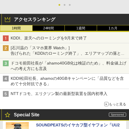
●
●
●
アクセスランキング
1時間
24時間
1週間
1カ月
KDDI、楽天へのローミングを9月末で終了
[石川温の「スマホ業界 Watch」]
告げられた「KDDIのローミング終了」、エリアマップの落とし
穴と楽天モバイルの課題
ドコモ前田社長が「ahamo40GB化は検証のため」、料金値上げ
への考え方にも言及
KDDI松田社長、ahamoの40GBキャンペーンに「品質などを含
めて十分対抗できる」
NTTドコモ、エリクソン製の最新型装置を国内初導入
もっと見る
Special Site
SOUNDPEATSのイヤカフ型イヤフォン「UU2