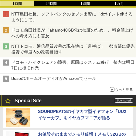
1時間
24時間
1週間
1カ月
NTT島田社長、ソフトバンクのセブン出資に「dポイント使える
ようにして」
ドコモ前田社長が「ahamo40GB化は検証のため」、料金値上げ
への考え方にも言及
NTTドコモ、通信品質改善の現在地は「道半ば」 都市部に優先
投資で年度内の改善目指す
ドコモ・バイクシェアの障害、原因はシステム移行 都内は明日
7日に復旧作業
BoseのホームオーディオがAmazonでセール
もっと見る
Special Site
SOUNDPEATSのイヤカフ型イヤフォン「UU2
イヤーカフ」をイヤカフマニアが語る
お値段そのままでメモリ倍増！メモリ32GBの