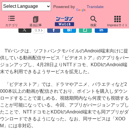
Powered by
Translate
Android向け「ビデオストア」がドコモ、auでも利用可能に
カテゴリ
過去記事
検索
Impressサイト
リスト
TVバンクは、ソフトバンクモバイルのAndroid端末向けに提
供している動画配信サービス「ビデオストア」のアプリをバー
ジョンアップし、4月28日よりNTTドコモ、KDDIのAndroid端
末でも利用できるようサービスを拡充した。
「ビデオストア」では、ドラマやアニメ、バラエティなど2
000本以上の動画が配信されており、ポイントを購入しダウン
ロードすることで楽しめる。視聴期間内なら何度でも視聴する
ことが可能になっている。今回、アプリがバージョンアップし
たことで、NTTドコモとKDDIのAndroid端末でも同アプリがダ
ウンロードできるようになった。なお、同サービスは「XOO
M」には非対応。