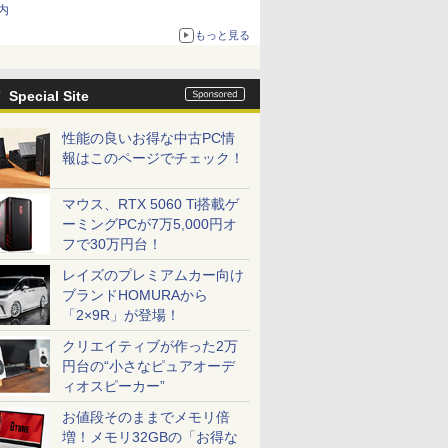
内
もっと見る
Special Site
性能の良いお得な中古PC情
報はこのページでチェック！
マウス、RTX 5060 Ti搭載ゲ
ーミングPCが7万5,000円オ
フで30万円台！
レイズのプレミアムカー向け
ブランドHOMURAから
「2×9R」が登場！
クリエイティブが作った2万
円台の“小さなピュアオーデ
ィオスピーカー”
お値段そのままでメモリ倍
増！メモリ32GBの「お得な