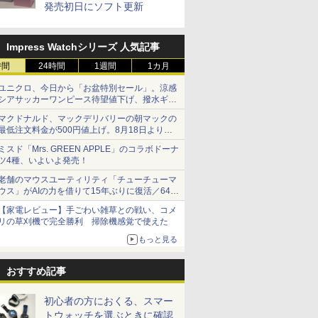
発売初日にソフト更新
Impress Watchシリーズ 人気記事
時間
24時間
1週間
1カ月
ユニクロ、今日から「お盆特別セール」。涼感
シアサッカーワンピース待望値下げ、撥水ギア
ショーツは1990円に
マクドナルド、マックデリバリーの朝マックの
最低注文料金が500円値上げ。8月18日より
1,500円から受付
ミスド「Mrs. GREEN APPLE」のコラボドーナ
ツ4種、いよいよ発売！
老舗のマウスユーティリティ「チューチューマ
ウス」がAIの力を借りて15年ぶりに復活／64bit
化、Windows 10/11、「Chrome」も走り回
【家電レビュー】手ごわい雑草との戦い、コメ
る。復活記念で2026年末まで500円
リの草刈機で完全勝利 掃除機感覚で使えた
もっと見る
おすすめ記事
初心者の方におくる、スマー
トウォッチを選ぶときに確認