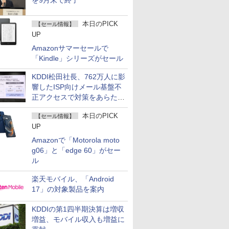
を9月末で終了
本日のPICK
【セール情報】
UP
Amazonサマーセールで
「Kindle」シリーズがセール
KDDI松田社長、762万人に影
響したISP向けメール基盤不
正アクセスで対策をあらため
て説明
本日のPICK
【セール情報】
UP
Amazonで「Motorola moto
g06」と「edge 60」がセー
ル
楽天モバイル、「Android
17」の対象製品を案内
KDDIの第1四半期決算は増収
増益、モバイル収入も増益に