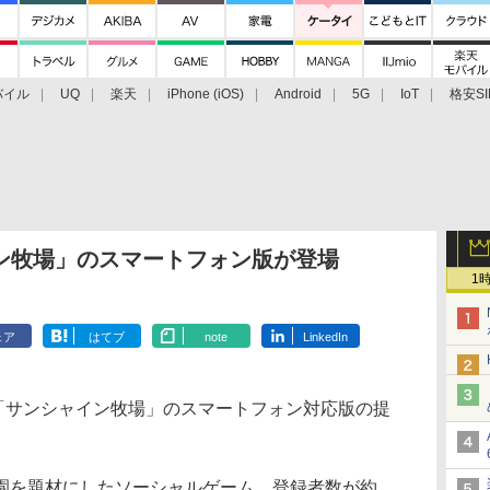
バイル
UQ
楽天
iPhone (iOS)
Android
5G
IoT
格安SI
アクセサリー
業界動向
法人向け
最新技術/その他
イン牧場」のスマートフォン版が登場
1
ェア
はてブ
note
LinkedIn
iアプリ「サンシャイン牧場」のスマートフォン対応版の提
を題材にしたソーシャルゲーム。登録者数が約