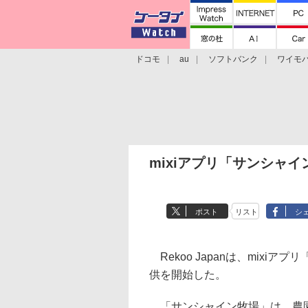
ドコモ
au
ソフトバンク
ワイモ
格安スマホ/SIMフリースマホ
周辺機器/
mixiアプリ「サンシャ
ポスト
リスト
シ
Rekoo Japanは、mix
供を開始した。
「サンシャイン牧場」は、農園