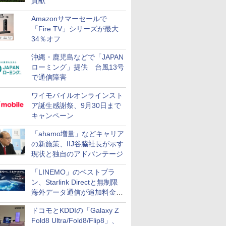
貢献
Amazonサマーセールで
「Fire TV」シリーズが最大
34％オフ
沖縄・鹿児島などで「JAPAN
ローミング」提供 台風13号
で通信障害
ワイモバイルオンラインスト
ア誕生感謝祭、9月30日まで
キャンペーン
「ahamo増量」などキャリア
の新施策、IIJ谷脇社長が示す
現状と独自のアドバンテージ
「LINEMO」のベストプラ
ン、Starlink Directと無制限
海外データ通信が追加料金な
しに
ドコモとKDDIの「Galaxy Z
Fold8 Ultra/Fold8/Flip8」、