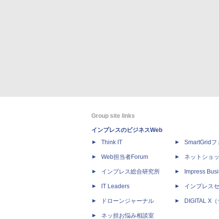
Group site links
インプレスのビジネスWeb
Think IT
SmartGri
Web担当者Forum
ネットショ
インプレス総合研究所
Impress Busi
IT Leaders
インプレス
ドローンジャーナル
DIGITAL
ネッ担お悩み相談室