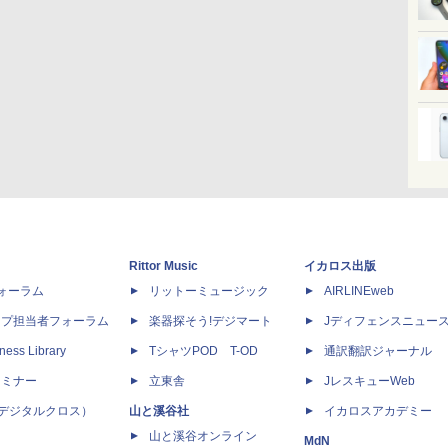
Rittor Music
イカロス出版
dフォーラム
リットーミュージック
AIRLINEweb
ップ担当者フォーラム
楽器探そう!デジマート
Jディフェンスニュー
ness Library
TシャツPOD T-OD
通訳翻訳ジャーナル
セミナー
立東舎
JレスキューWeb
 X（デジタルクロス）
山と溪谷社
イカロスアカデミー
山と溪谷オンライン
MdN