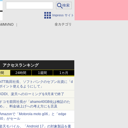
Impress サイト
全カテゴリ
M/MVNO
アクセスランキング
時間
24時間
1週間
1カ月
NTT島田社長、ソフトバンクのセブン出資に「d
ポイント使えるようにして」
KDDI、楽天へのローミングを9月末で終了
ドコモ前田社長が「ahamo40GB化は検証のた
め」、料金値上げへの考え方にも言及
Amazonで「Motorola moto g06」と「edge
60」がセール
楽天モバイル、「Android 17」の対象製品を案