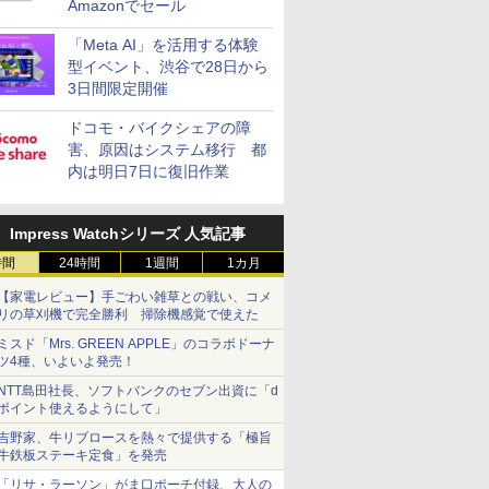
Amazonでセール
「Meta AI」を活用する体験
型イベント、渋谷で28日から
3日間限定開催
ドコモ・バイクシェアの障
害、原因はシステム移行 都
内は明日7日に復旧作業
Impress Watchシリーズ 人気記事
時間
24時間
1週間
1カ月
【家電レビュー】手ごわい雑草との戦い、コメ
リの草刈機で完全勝利 掃除機感覚で使えた
ミスド「Mrs. GREEN APPLE」のコラボドーナ
ツ4種、いよいよ発売！
NTT島田社長、ソフトバンクのセブン出資に「d
ポイント使えるようにして」
吉野家、牛リブロースを熱々で提供する「極旨
牛鉄板ステーキ定食」を発売
「リサ・ラーソン」がま口ポーチ付録、大人の