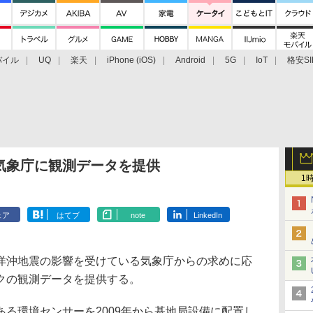
バイル
UQ
楽天
iPhone (iOS)
Android
5G
IoT
格安SI
アクセサリー
業界動向
法人向け
最新技術/その他
気象庁に観測データを提供
1
ェア
はてブ
note
LinkedIn
洋沖地震の影響を受けている気象庁からの求めに応
クの観測データを提供する。
る環境センサーを2009年から基地局設備に配置し