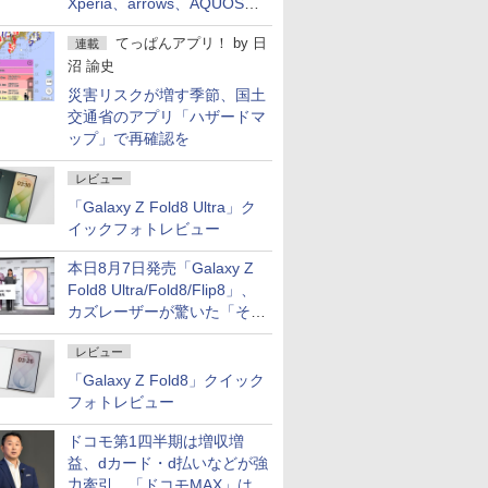
Xperia、arrows、AQUOSな
ど注目機種の特徴は
てっぱんアプリ！
by
日
連載
沼 諭史
災害リスクが増す季節、国土
交通省のアプリ「ハザードマ
ップ」で再確認を
レビュー
「Galaxy Z Fold8 Ultra」ク
イックフォトレビュー
本日8月7日発売「Galaxy Z
Fold8 Ultra/Fold8/Flip8」、
カズレーザーが驚いた「そば
屋のメニュー並みの薄さ」
レビュー
「Galaxy Z Fold8」クイック
フォトレビュー
ドコモ第1四半期は増収増
益、dカード・d払いなどが強
力牽引 「ドコモMAX」は