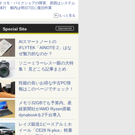
ドコモ・バイクシェアの障害、原因はシステム
移行 都内は明日7日に復旧作業
もっと見る
Special Site
AIスマートノートの
iFLYTEK「AINOTE 2」はな
ぜ魅力的なのか？
ソニーミラーレス一眼の大特
集！ 見どころ記事まとめ
性能の良いお得な中古PC情
報はこのページでチェック！
メモリ32GBでも予算内。産
経新聞社がAMD Ryzen搭載
dynabookを2千台導入
レイズ鍛造1ピースアルミホ
イール「CE28 N-plus」軽量