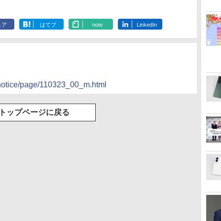
ェア
はてブ
note
LinkedIn
o/notice/page/110323_00_m.html
トップページに戻る