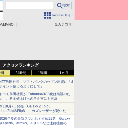
Impress サイト
全カテゴリ
M/MVNO
アクセスランキング
時間
24時間
1週間
1カ月
NTT島田社長、ソフトバンクのセブン出資に「d
ポイント使えるようにして」
ドコモ前田社長が「ahamo40GB化は検証のた
め」、料金値上げへの考え方にも言及
本日8月7日発売「Galaxy Z Fold8
Ultra/Fold8/Flip8」、カズレーザーが驚いた「そ
ば屋のメニュー並みの薄さ」
2026年夏の最新スマホおすすめ11選 Galaxy
やXperia、arrows、AQUOSなど注目機種の特
徴は