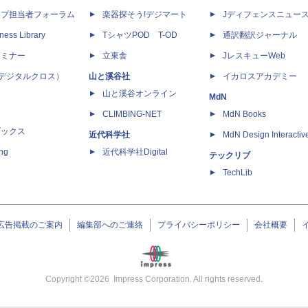
ップ担当者フォーラム
楽器探そう!デジマート
Jディフェンスニュー
ness Library
TシャツPOD T-OD
通訳翻訳ジャーナル
セミナー
立東舎
JレスキューWeb
 X（デジタルクロス）
山と溪谷社
イカロスアカデミー
山と溪谷オンライン
MdN
CLIMBING-NET
MdN Books
ブックス
近代科学社
MdN Design Interactiv
ing
近代科学社Digital
テックリブ
TechLib
広告掲載のご案内
編集部へのご連絡
プライバシーポリシー
会社概要
Copyright ©
2026
Impress Corporation. All rights reserved.