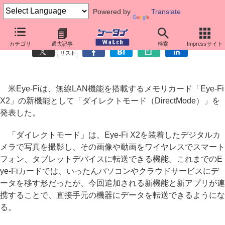
Powered by
Translate
「Eye-Fi X2」にダイレクトモード、スマートフォンなどと連携
カテゴリ
過去記事
検索
Impressサイト
リスト
米Eye-Fiは、無線LAN機能を搭載するメモリカード「Eye-Fi
X2」の新機能として「ダイレクトモード（DirectMode）」を
発表した。
「ダイレクトモード」は、Eye-Fi X2を装着したデジタルカ
メラで写真を撮影し、その画像や動画をワイヤレスでスマート
フォン、タブレットデバイスに転送できる機能。これまでのE
ye-Fiカードでは、いったんパソコンやクラウドサービスにデ
ータを移す形だったが、今回追加される新機能と新アプリが連
携することで、直接手元の機器にデータを転送できるようにな
る。