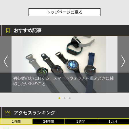
トップページに戻る
おすすめ記事
初心者の方におくる、スマートウォッチを選ぶときに確
認したい10のこと
●
●
●
アクセスランキング
1時間
24時間
1週間
1カ月