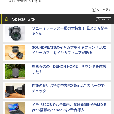
めて十分対抗できる」
もっと見る
Special Site
ソニーミラーレス一眼の大特集！ 見どころ記事
まとめ
SOUNDPEATSのイヤカフ型イヤフォン「UU2
イヤーカフ」をイヤカフマニアが語る
鳥肌ものの「DENON HOME」サウンドを体感
した！
性能の良いお得な中古PC情報はこのページで
チェック！
メモリ32GBでも予算内。産経新聞社がAMD R
yzen搭載dynabookを2千台導入