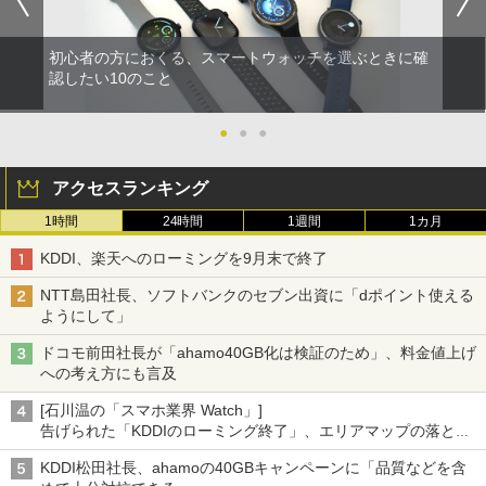
初心者の方におくる、スマートウォッチを選ぶときに確
認したい10のこと
●
●
●
アクセスランキング
1時間
24時間
1週間
1カ月
KDDI、楽天へのローミングを9月末で終了
NTT島田社長、ソフトバンクのセブン出資に「dポイント使える
ようにして」
ドコモ前田社長が「ahamo40GB化は検証のため」、料金値上げ
への考え方にも言及
[石川温の「スマホ業界 Watch」]
告げられた「KDDIのローミング終了」、エリアマップの落とし
穴と楽天モバイルの課題
KDDI松田社長、ahamoの40GBキャンペーンに「品質などを含