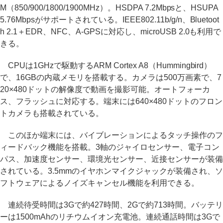
M（850/900/1800/1900MHz）。HSDPA 7.2Mbpsと、HSUPA
5.76Mbpsがサポートされている。IEEE802.11b/g/n、Bluetoot
h 2.1＋EDR、NFC、A-GPSに対応し、microUSB 2.0も利用で
きる。
CPUは1GHzで駆動するARM Cortex A8（Hummingbird）
で、16GBの内蔵メモリを搭載する。カメラは500万画素で、7
20×480ドットの解像度で動画を撮影可能。オートフォーカ
ス、フラッシュに対応する。端末には640×480ドットのフロン
トカメラも搭載されている。
このほか端末には、バイブレーションによるタッチ操作のフ
ィードバック機能を搭載。3軸のジャイロセンサー、電子コン
パス、加速度センサー、環境光センサー、近接センサーが装備
されている。3.5mmのイヤホンマイクジャックが装備され、ソ
フトウェアによるノイズキャンセル機能を利用できる。
連続待受時間は3Gで約427時間、2Gで約713時間。バッテリ
ーは1500mAhのリチウムイオン充電池。連続通話時間は3Gで