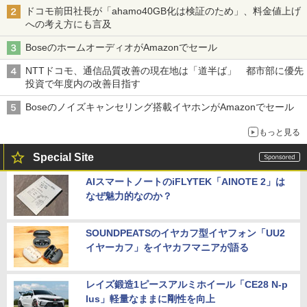
ドコモ前田社長が「ahamo40GB化は検証のため」、料金値上げ
への考え方にも言及
BoseのホームオーディオがAmazonでセール
NTTドコモ、通信品質改善の現在地は「道半ば」 都市部に優先
投資で年度内の改善目指す
Boseのノイズキャンセリング搭載イヤホンがAmazonでセール
もっと見る
Special Site
AIスマートノートのiFLYTEK「AINOTE 2」は
なぜ魅力的なのか？
SOUNDPEATSのイヤカフ型イヤフォン「UU2
イヤーカフ」をイヤカフマニアが語る
レイズ鍛造1ピースアルミホイール「CE28 N-p
lus」軽量なままに剛性を向上