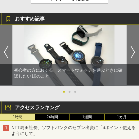
おすすめ記事
初心者の方におくる、スマートウォッチを選ぶときに確
認したい10のこと
●
●
●
アクセスランキング
1時間
24時間
1週間
1カ月
NTT島田社長、ソフトバンクのセブン出資に「dポイント使える
ようにして」