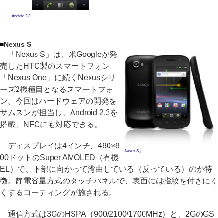
Android 2.3
■
Nexus S
「Nexus S」は、米Googleが発
売したHTC製のスマートフォン
「Nexus One」に続くNexusシリ
ーズ2機種目となるスマートフォ
ン。今回はハードウェアの開発を
サムスンが担当し、Android 2.3を
搭載、NFCにも対応できる。
ディスプレイは4インチ、480×8
「Nexus S」
00ドットのSuper AMOLED（有機
EL）で、下部に向かって湾曲している（反っている）のが特
徴。静電容量方式のタッチパネルで、表面には指紋を付きにく
くするコーティングが施される。
通信方式は3GのHSPA（900/2100/1700MHz）と、2GのGS