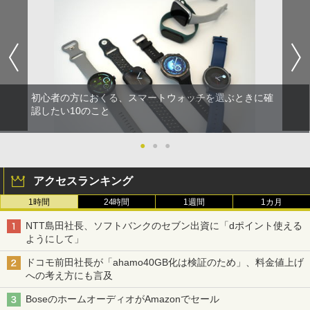
初心者の方におくる、スマートウォッチを選ぶときに確
認したい10のこと
●
●
●
アクセスランキング
1時間
24時間
1週間
1カ月
NTT島田社長、ソフトバンクのセブン出資に「dポイント使える
ようにして」
ドコモ前田社長が「ahamo40GB化は検証のため」、料金値上げ
への考え方にも言及
BoseのホームオーディオがAmazonでセール