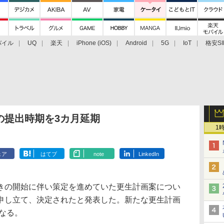
バイル
UQ
楽天
iPhone (iOS)
Android
5G
IoT
格安SI
アクセサリー
業界動向
法人向け
最新技術/その他
の提出時期を3カ月延期
1
ェア
はてブ
note
LinkedIn
の開始に伴い策定を進めていた更生計画案につい
申し立て、決定されたと発表した。新たな更生計画
となる。