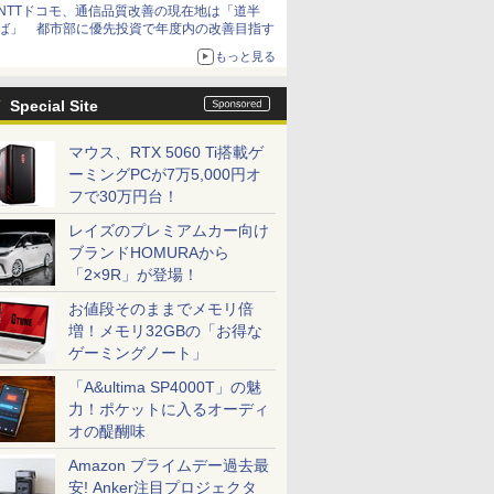
NTTドコモ、通信品質改善の現在地は「道半
ば」 都市部に優先投資で年度内の改善目指す
もっと見る
Special Site
マウス、RTX 5060 Ti搭載ゲ
ーミングPCが7万5,000円オ
フで30万円台！
レイズのプレミアムカー向け
ブランドHOMURAから
「2×9R」が登場！
お値段そのままでメモリ倍
増！メモリ32GBの「お得な
ゲーミングノート」
「A&ultima SP4000T」の魅
力！ポケットに入るオーディ
オの醍醐味
Amazon プライムデー過去最
安! Anker注目プロジェクタ