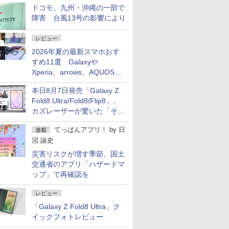
ドコモ、九州・沖縄の一部で
障害 台風13号の影響により
レビュー
2026年夏の最新スマホおす
すめ11選 Galaxyや
Xperia、arrows、AQUOSな
ど注目機種の特徴は
本日8月7日発売「Galaxy Z
Fold8 Ultra/Fold8/Flip8」、
カズレーザーが驚いた「そば
屋のメニュー並みの薄さ」
てっぱんアプリ！
by
日
連載
沼 諭史
災害リスクが増す季節、国土
交通省のアプリ「ハザードマ
ップ」で再確認を
レビュー
「Galaxy Z Fold8 Ultra」ク
イックフォトレビュー