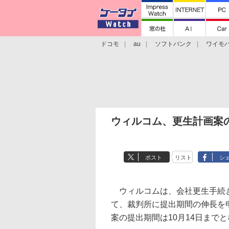
ドコモ
au
ソフトバンク
ワイモ
格安スマホ/SIMフリースマホ
周辺機器/
ウィルコム、更生計画案
ポスト
リスト
シ
ウィルコムは、会社更生手続き
て、裁判所に提出期間の伸長を
案の提出期間は10月14日まで