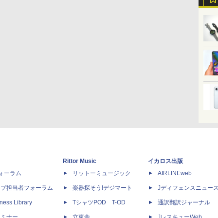
Rittor Music
イカロス出版
dフォーラム
リットーミュージック
AIRLINEweb
ップ担当者フォーラム
楽器探そう!デジマート
Jディフェンスニュー
ness Library
TシャツPOD T-OD
通訳翻訳ジャーナル
セミナー
立東舎
JレスキューWeb