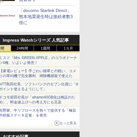
「docomo Starlink Direct」
熊本地震発生時は接続者数3
倍に
Impress Watchシリーズ 人気記事
時間
24時間
1週間
1カ月
ミスド「Mrs. GREEN APPLE」のコラボドーナ
ツ4種、いよいよ発売！
【家電レビュー】手ごわい雑草との戦い、コメ
リの草刈機で完全勝利 掃除機感覚で使えた
NTT島田社長、ソフトバンクのセブン出資に「d
ポイント使えるようにして」
ドコモ前田社長が「ahamo40GB化は検証のた
め」、料金値上げへの考え方にも言及
吉野家、牛リブロースを熱々で提供する「極旨
牛鉄板ステーキ定食」を発売
もっと見る
おすすめ記事