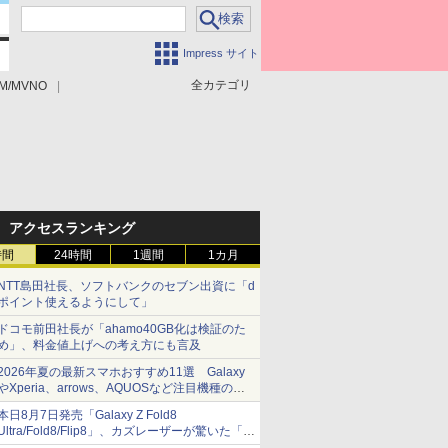
Impress サイト
全カテゴリ
M/MVNO
アクセスランキング
時間
24時間
1週間
1カ月
NTT島田社長、ソフトバンクのセブン出資に「d
ポイント使えるようにして」
ドコモ前田社長が「ahamo40GB化は検証のた
め」、料金値上げへの考え方にも言及
2026年夏の最新スマホおすすめ11選 Galaxy
やXperia、arrows、AQUOSなど注目機種の特
徴は
本日8月7日発売「Galaxy Z Fold8
Ultra/Fold8/Flip8」、カズレーザーが驚いた「そ
ば屋のメニュー並みの薄さ」