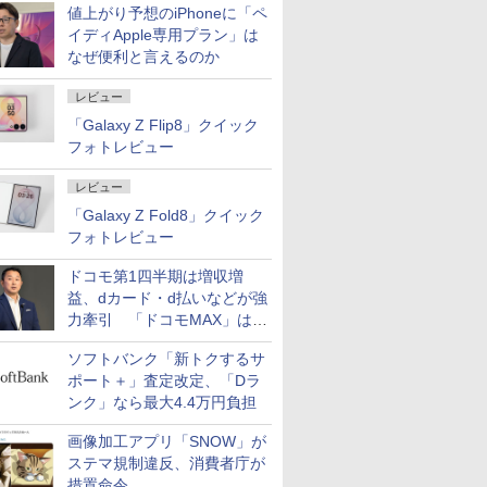
値上がり予想のiPhoneに「ペ
イディApple専用プラン」は
なぜ便利と言えるのか
レビュー
「Galaxy Z Flip8」クイック
フォトレビュー
レビュー
「Galaxy Z Fold8」クイック
フォトレビュー
ドコモ第1四半期は増収増
益、dカード・d払いなどが強
力牽引 「ドコモMAX」は
400万契約突破
ソフトバンク「新トクするサ
ポート＋」査定改定、「Dラ
ンク」なら最大4.4万円負担
画像加工アプリ「SNOW」が
ステマ規制違反、消費者庁が
措置命令