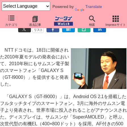
Powered by
Translate
ドコモ、今秋にAndroid 2.1搭載の「GALAXY S」投入
カテゴリ
過去記事
検索
Impressサイト
リスト
NTTドコモは、18日に開催され
た2010年夏モデルの発表会におい
て、2010年秋にもサムスン電子製
のスマートフォン「GALAXY S
（GT-I9000）」を提供すると発表
した。
「GALAXY S（GT-I9000）」は、Android OS 2.1を搭載した
フルタッチタイプのスマートフォン。3月に海外のサムスン電
子より発表され、世界市場に投入されることがアナウンスされ
た。ディスプレイは、サムスンが「SuperAMOLED」と呼ぶ、
次世代型の有機EL（400×800ドット）を採用。AF付きの500