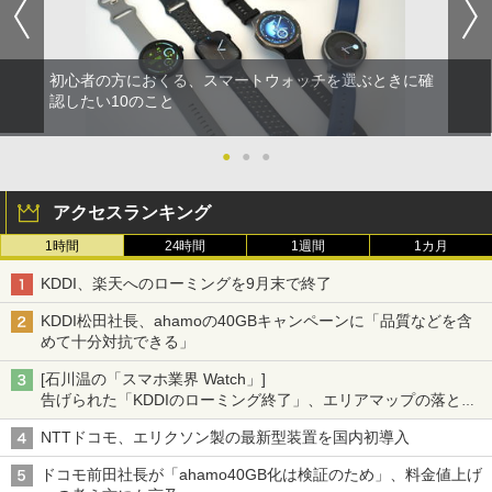
初心者の方におくる、スマートウォッチを選ぶときに確
認したい10のこと
●
●
●
アクセスランキング
1時間
24時間
1週間
1カ月
KDDI、楽天へのローミングを9月末で終了
KDDI松田社長、ahamoの40GBキャンペーンに「品質などを含
めて十分対抗できる」
[石川温の「スマホ業界 Watch」]
告げられた「KDDIのローミング終了」、エリアマップの落とし
穴と楽天モバイルの課題
NTTドコモ、エリクソン製の最新型装置を国内初導入
ドコモ前田社長が「ahamo40GB化は検証のため」、料金値上げ