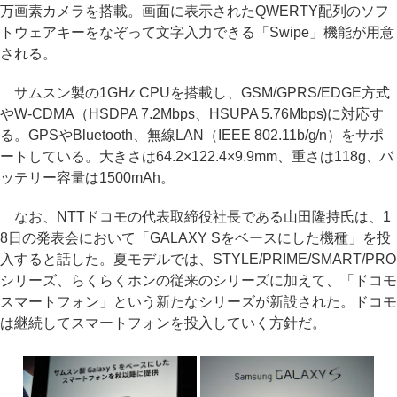
万画素カメラを搭載。画面に表示されたQWERTY配列のソフ
トウェアキーをなぞって文字入力できる「Swipe」機能が用意
される。
サムスン製の1GHz CPUを搭載し、GSM/GPRS/EDGE方式
やW-CDMA（HSDPA 7.2Mbps、HSUPA 5.76Mbps)に対応す
る。GPSやBluetooth、無線LAN（IEEE 802.11b/g/n）をサポ
ートしている。大きさは64.2×122.4×9.9mm、重さは118g、バ
ッテリー容量は1500mAh。
なお、NTTドコモの代表取締役社長である山田隆持氏は、1
8日の発表会において「GALAXY Sをベースにした機種」を投
入すると話した。夏モデルでは、STYLE/PRIME/SMART/PRO
シリーズ、らくらくホンの従来のシリーズに加えて、「ドコモ
スマートフォン」という新たなシリーズが新設された。ドコモ
は継続してスマートフォンを投入していく方針だ。