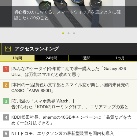
初心者の方におくる、スマートウォッチを選ぶときに確
認したい10のこと
●
●
●
アクセスランキング
1時間
24時間
1週間
1カ月
[みんなのケータイ]今年前半期で唯一購入した「Galaxy S26
Ultra」は万能スマホだと改めて思う
[本日の一品]黄色い文字盤とスマイル窓が楽しい国内未発売の
CASIO「AMW-880D」
[石川温の「スマホ業界 Watch」]
告げられた「KDDIのローミング終了」、エリアマップの落とし
穴と楽天モバイルの課題
KDDI松田社長、ahamoの40GBキャンペーンに「品質などを含
めて十分対抗できる」
NTTドコモ、エリクソン製の最新型装置を国内初導入