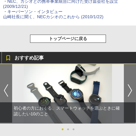
・
NEC、カシオとの携帯事業統合に向けた受け皿会社を設立
(2009/12/21)
・
キーパーソン・インタビュー
山崎社長に聞く、NECカシオのこれから
(2010/1/22)
トップページに戻る
おすすめ記事
初心者の方におくる、スマートウォッチを選ぶときに確
認したい10のこと
●
●
●