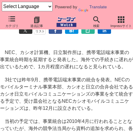
Powered by
Translate
NEC・カシオ・日立、海外での手続き遅れで統合時期変更
カテゴリ
過去記事
検索
Impressサイト
リスト
NEC、カシオ計算機、日立製作所は、携帯電話端末事業の
事業統合時期を延期すると発表した。海外での手続きに遅れが
出ているためで、1カ月程度の遅れになると見られている。
3社では昨年9月、携帯電話端末事業の統合を発表。NECの
モバイルターミナル事業本部、カシオと日立の合弁会社である
カシオ日立モバイルコミュニケーションズの事業を全て統合す
る予定で、受け皿会社となるNECカシオモバイルコミュニケ
ーションズは、昨年12月に設立されている。
当初の予定では、事業統合は2010年4月に行われることとな
っていたが、海外の競争法当局から資料の追加を求められ、各