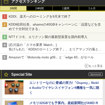
アクセスランキング
1時間
24時間
1週間
1カ月
KDDI、楽天へのローミングを9月末で終了
KDDI松田社長、ahamoの40GBキャンペーンに「品質などを含
めて十分対抗できる」
NTTドコモ、エリクソン製の最新型装置を国内初導入
[石川温の「スマホ業界 Watch」]
告げられた「KDDIのローミング終了」、エリアマップの落とし
穴と楽天モバイルの課題
Amazonで「Motorola moto g06」と「edge 60」がセール
もっと見る
Special Site
エントリーなのに脅威の実力!「Osprey」Nobl
e Audioワイヤレスイヤフォン4機種を一気に聴
く
メモリ32GBでも予算内。産経新聞社がAMD R